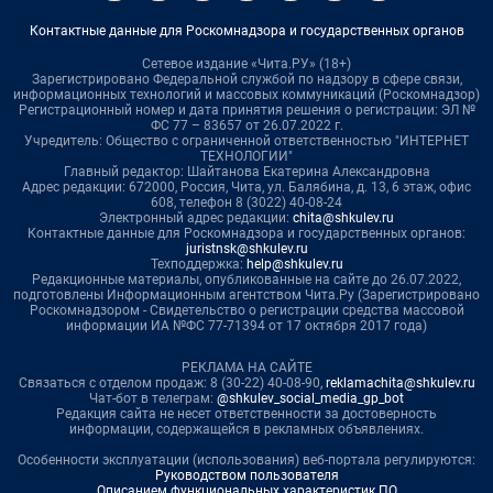
Контактные данные для Роскомнадзора и государственных органов
Сетевое издание «Чита.РУ» (18+)
Зарегистрировано Федеральной службой по надзору в сфере связи,
информационных технологий и массовых коммуникаций (Роскомнадзор)
Регистрационный номер и дата принятия решения о регистрации: ЭЛ №
ФС 77 – 83657 от 26.07.2022 г.
Учредитель: Общество с ограниченной ответственностью "ИНТЕРНЕТ
ТЕХНОЛОГИИ"
Главный редактор: Шайтанова Екатерина Александровна
Адрес редакции: 672000, Россия, Чита, ул. Балябина, д. 13, 6 этаж, офис
608, телефон 8 (3022) 40-08-24
Электронный адрес редакции:
chita@shkulev.ru
Контактные данные для Роскомнадзора и государственных органов:
juristnsk@shkulev.ru
Техподдержка:
help@shkulev.ru
Редакционные материалы, опубликованные на сайте до 26.07.2022,
подготовлены Информационным агентством Чита.Ру (Зарегистрировано
Роскомнадзором - Свидетельство о регистрации средства массовой
информации ИА №ФС 77-71394 от 17 октября 2017 года)
РЕКЛАМА НА САЙТЕ
Связаться с отделом продаж: 8 (30-22) 40-08-90,
reklamachita@shkulev.ru
Чат-бот в телеграм:
@shkulev_social_media_gp_bot
Редакция сайта не несет ответственности за достоверность
информации, содержащейся в рекламных объявлениях.
Особенности эксплуатации (использования) веб-портала регулируются:
Руководством пользователя
Описанием функциональных характеристик ПО