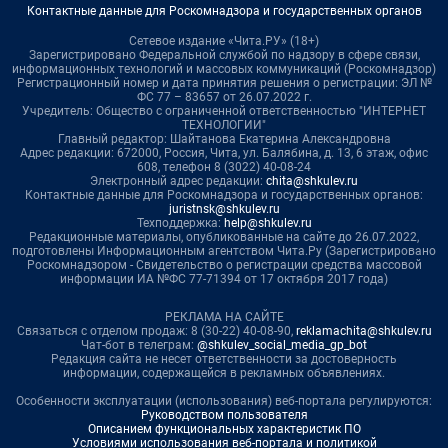
Контактные данные для Роскомнадзора и государственных органов
Сетевое издание «Чита.РУ» (18+)
Зарегистрировано Федеральной службой по надзору в сфере связи,
информационных технологий и массовых коммуникаций (Роскомнадзор)
Регистрационный номер и дата принятия решения о регистрации: ЭЛ №
ФС 77 – 83657 от 26.07.2022 г.
Учредитель: Общество с ограниченной ответственностью "ИНТЕРНЕТ
ТЕХНОЛОГИИ"
Главный редактор: Шайтанова Екатерина Александровна
Адрес редакции: 672000, Россия, Чита, ул. Балябина, д. 13, 6 этаж, офис
608, телефон 8 (3022) 40-08-24
Электронный адрес редакции:
chita@shkulev.ru
Контактные данные для Роскомнадзора и государственных органов:
juristnsk@shkulev.ru
Техподдержка:
help@shkulev.ru
Редакционные материалы, опубликованные на сайте до 26.07.2022,
подготовлены Информационным агентством Чита.Ру (Зарегистрировано
Роскомнадзором - Свидетельство о регистрации средства массовой
информации ИА №ФС 77-71394 от 17 октября 2017 года)
РЕКЛАМА НА САЙТЕ
Связаться с отделом продаж: 8 (30-22) 40-08-90,
reklamachita@shkulev.ru
Чат-бот в телеграм:
@shkulev_social_media_gp_bot
Редакция сайта не несет ответственности за достоверность
информации, содержащейся в рекламных объявлениях.
Особенности эксплуатации (использования) веб-портала регулируются:
Руководством пользователя
Описанием функциональных характеристик ПО
Условиями использования веб-портала и политикой