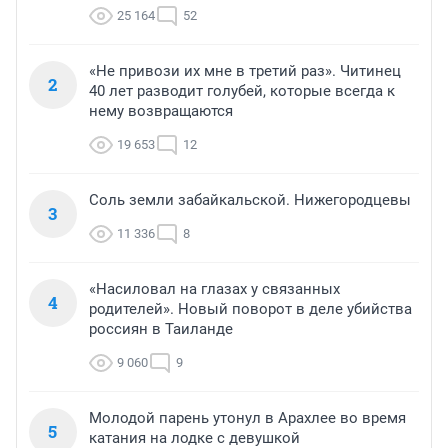
25 164
52
«Не привози их мне в третий раз». Читинец
2
40 лет разводит голубей, которые всегда к
нему возвращаются
19 653
12
Соль земли забайкальской. Нижегородцевы
3
11 336
8
«Насиловал на глазах у связанных
4
родителей». Новый поворот в деле убийства
россиян в Таиланде
9 060
9
Молодой парень утонул в Арахлее во время
5
катания на лодке с девушкой