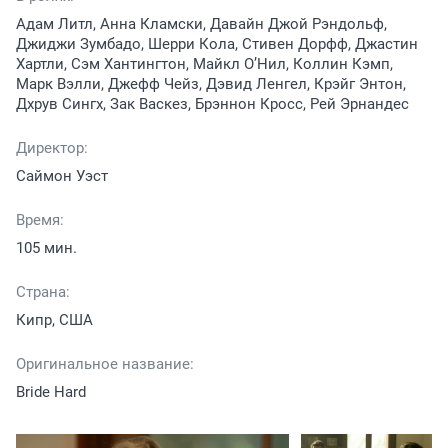
Адам Литл, Анна Кламски, Давайн Джой Рэндольф,
Джиджи Зумбадо, Шерри Кола, Стивен Дорфф, Джастин
Хартли, Сэм Хантингтон, Майкл О’Нил, Коллин Кэмп,
Марк Вэлли, Джефф Чейз, Дэвид Ленгел, Крэйг Энтон,
Дхрув Сингх, Зак Васкез, Брэннон Кросс, Рей Эрнандес
Директор:
Саймон Уэст
Время:
105 мин.
Страна:
Кипр, США
Оригинальное название:
Bride Hard