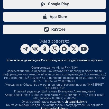
Google Play
App Store
RuStore
Мы в соцсетях
Контактные данные для Роскомнадзора и государственных органов
Сетевое издание «Чита.РУ» (18+)
Зарегистрировано Федеральной службой по надзору в сфере связи,
информационных технологий и массовых коммуникаций (Роскомнадзор)
Регистрационный номер и дата принятия решения о регистрации: ЭЛ №
ФС 77 – 83657 от 26.07.2022 г.
Учредитель: Общество с ограниченной ответственностью "ИНТЕРНЕТ
ТЕХНОЛОГИИ"
Главный редактор: Шайтанова Екатерина Александровна
Адрес редакции: 672000, Россия, Чита, ул. Балябина, д. 13, 6 этаж, офис
608, телефон 8 (3022) 40-08-24
Электронный адрес редакции:
chita@shkulev.ru
Контактные данные для Роскомнадзора и государственных органов:
juristnsk@shkulev.ru