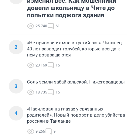
изменил всё. Как мошенники
довели школьницу в Чите до
попытки поджога здания
25 740
61
«Не привози их мне в третий раз». Читинец
2
40 лет разводит голубей, которые всегда к
нему возвращаются
20 169
15
Соль земли забайкальской. Нижегородцевы
3
18 735
15
«Насиловал на глазах у связанных
4
родителей». Новый поворот в деле убийства
россиян в Таиланде
9 266
9