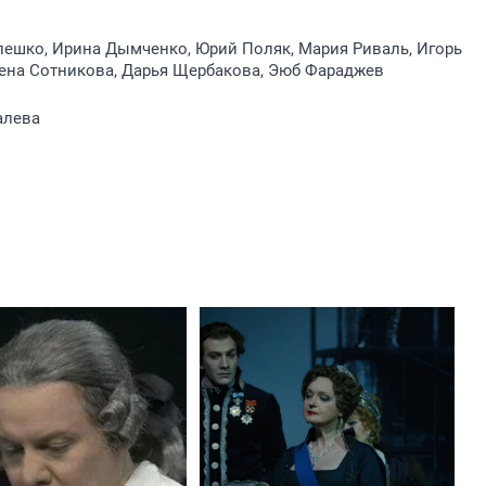
лешко, Ирина Дымченко, Юрий Поляк, Мария Риваль, Игорь
лена Сотникова, Дарья Щербакова, Эюб Фараджев
алева