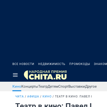
ВСЕ НОВОСТИ
НЕДВИЖИМОСТЬ
ПРОМОКОДЫ
ЗНАКОМ
Кино
Концерты
Театр
Детям
Спорт
Выставки
Другое
ЧИТА
АФИША
КИНО
ТЕАТР В КИНО: ПАВЕЛ I
Театр в кино: Павел I