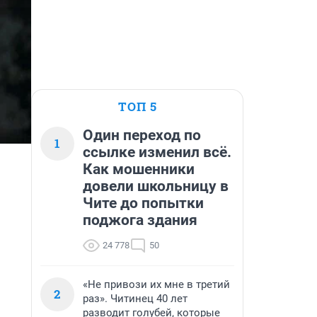
ТОП 5
Один переход по
1
ссылке изменил всё.
Как мошенники
довели школьницу в
Чите до попытки
поджога здания
24 778
50
«Не привози их мне в третий
2
раз». Читинец 40 лет
разводит голубей, которые