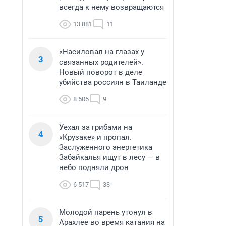
всегда к нему возвращаются
13 881
11
«Насиловал на глазах у
3
связанных родителей».
Новый поворот в деле
убийства россиян в Таиланде
8 505
9
Уехал за грибами на
4
«Крузаке» и пропал.
Заслуженного энергетика
Забайкалья ищут в лесу — в
небо подняли дрон
6 517
38
Молодой парень утонул в
5
Арахлее во время катания на