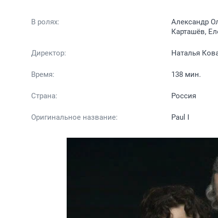
В ролях:
Александр О
Карташёв, Е
Директор:
Наталья Ков
Время:
138 мин.
Страна:
Россия
Оригинальное название:
Paul I