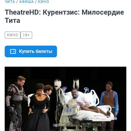
ЧИТА
АФИША
КИНО
TheatreHD: Курентзис: Милосердие
Тита
КИНО
18+
Купить билеты