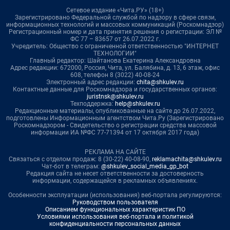
Сетевое издание «Чита.РУ» (18+)
Зарегистрировано Федеральной службой по надзору в сфере связи,
информационных технологий и массовых коммуникаций (Роскомнадзор)
Регистрационный номер и дата принятия решения о регистрации: ЭЛ №
ФС 77 – 83657 от 26.07.2022 г.
Учредитель: Общество с ограниченной ответственностью "ИНТЕРНЕТ
ТЕХНОЛОГИИ"
Главный редактор: Шайтанова Екатерина Александровна
Адрес редакции: 672000, Россия, Чита, ул. Балябина, д. 13, 6 этаж, офис
608, телефон 8 (3022) 40-08-24
Электронный адрес редакции:
chita@shkulev.ru
Контактные данные для Роскомнадзора и государственных органов:
juristnsk@shkulev.ru
Техподдержка:
help@shkulev.ru
Редакционные материалы, опубликованные на сайте до 26.07.2022,
подготовлены Информационным агентством Чита.Ру (Зарегистрировано
Роскомнадзором - Свидетельство о регистрации средства массовой
информации ИА №ФС 77-71394 от 17 октября 2017 года)
РЕКЛАМА НА САЙТЕ
Связаться с отделом продаж: 8 (30-22) 40-08-90,
reklamachita@shkulev.ru
Чат-бот в телеграм:
@shkulev_social_media_gp_bot
Редакция сайта не несет ответственности за достоверность
информации, содержащейся в рекламных объявлениях.
Особенности эксплуатации (использования) веб-портала регулируются:
Руководством пользователя
Описанием функциональных характеристик ПО
Условиями использования веб-портала и политикой
конфиденциальности персональных данных