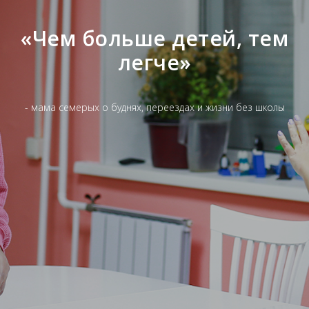
«Чем больше детей, тем
легче»
- мама семерых о буднях, переездах и жизни без школы