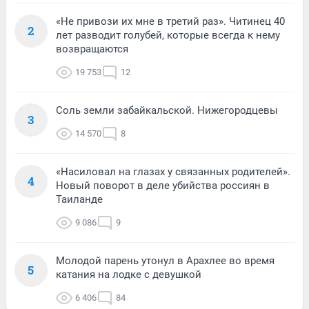
«Не привози их мне в третий раз». Читинец 40
2
лет разводит голубей, которые всегда к нему
возвращаются
19 753
12
Соль земли забайкальской. Нижегородцевы
3
14 570
8
«Насиловал на глазах у связанных родителей».
4
Новый поворот в деле убийства россиян в
Таиланде
9 086
9
Молодой парень утонул в Арахлее во время
5
катания на лодке с девушкой
6 406
84