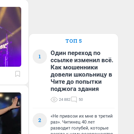
ТОП 5
Один переход по
1
ссылке изменил всё.
Как мошенники
довели школьницу в
Чите до попытки
поджога здания
24 882
50
«Не привози их мне в третий
2
раз». Читинец 40 лет
разводит голубей, которые