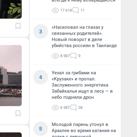
всегда к нему возвращаются
17 618
11
«Насиловал на глазах у
3
связанных родителей».
Новый поворот в деле
убийства россиян в Таиланде
8 587
9
Уехал за грибами на
4
«Крузаке» и пропал.
Заслуженного энергетика
Забайкалья ищут в лесу — в
небо подняли дрон
6 587
38
Молодой парень утонул в
5
Арахлее во время катания на
лодке с девушкой