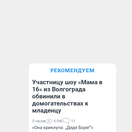
РЕКОМЕНДУЕМ
Участницу шоу «Мама в
16» из Волгограда
обвинили в
домогательствах к
младенцу
5 часов
6 040
11
«Она крикнула: „Дядя Боря!“»