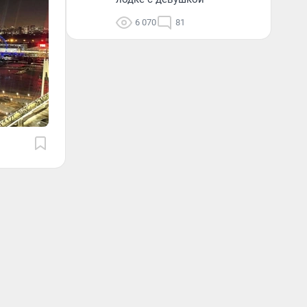
6 070
81