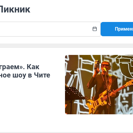
 Пикник
Примен
граем». Как
ное шоу в Чите