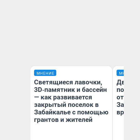
МНЕНИЕ
МНЕНИЕ
Светящиеся лавочки,
Два ми
3D‑памятник и бассейн
подъем
— как развивается
от 100 
закрытый поселок в
Забайк
Забайкалье с помощью
врачей 
грантов и жителей