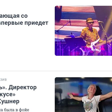
пающая со
впервые приедет
ЗИВ
ь». Директор
кусе»
Кушнер
на была в фойе