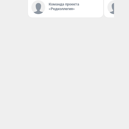
Команда проекта
Ко
«Редколлегия»
«Р