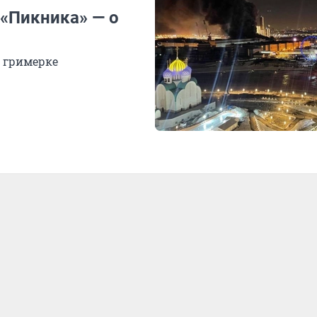
 «Пикника» — о
 гримерке