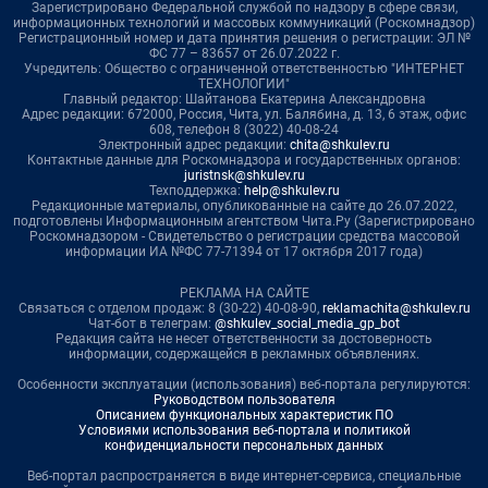
Зарегистрировано Федеральной службой по надзору в сфере связи,
информационных технологий и массовых коммуникаций (Роскомнадзор)
Регистрационный номер и дата принятия решения о регистрации: ЭЛ №
ФС 77 – 83657 от 26.07.2022 г.
Учредитель: Общество с ограниченной ответственностью "ИНТЕРНЕТ
ТЕХНОЛОГИИ"
Главный редактор: Шайтанова Екатерина Александровна
Адрес редакции: 672000, Россия, Чита, ул. Балябина, д. 13, 6 этаж, офис
608, телефон 8 (3022) 40-08-24
Электронный адрес редакции:
chita@shkulev.ru
Контактные данные для Роскомнадзора и государственных органов:
juristnsk@shkulev.ru
Техподдержка:
help@shkulev.ru
Редакционные материалы, опубликованные на сайте до 26.07.2022,
подготовлены Информационным агентством Чита.Ру (Зарегистрировано
Роскомнадзором - Свидетельство о регистрации средства массовой
информации ИА №ФС 77-71394 от 17 октября 2017 года)
РЕКЛАМА НА САЙТЕ
Связаться с отделом продаж: 8 (30-22) 40-08-90,
reklamachita@shkulev.ru
Чат-бот в телеграм:
@shkulev_social_media_gp_bot
Редакция сайта не несет ответственности за достоверность
информации, содержащейся в рекламных объявлениях.
Особенности эксплуатации (использования) веб-портала регулируются:
Руководством пользователя
Описанием функциональных характеристик ПО
Условиями использования веб-портала и политикой
конфиденциальности персональных данных
Веб-портал распространяется в виде интернет-сервиса, специальные