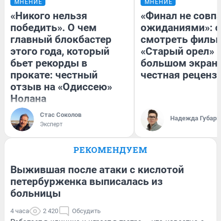
МНЕНИЕ
МНЕНИЕ
«Никого нельзя
«Финал не совпа
победить». О чем
ожиданиями»: с
главный блокбастер
смотреть филь
этого года, который
«Старый орел» 
бьет рекорды в
большом экран
прокате: честный
честная реценз
отзыв на «Одиссею»
Нолана
Стас Соколов
Надежда Губарь
Эксперт
РЕКОМЕНДУЕМ
Выжившая после атаки с кислотой
петербурженка выписалась из
больницы
4 часа
2 420
Обсудить