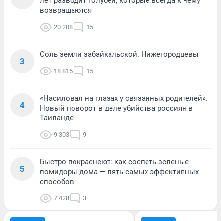
лет разводит голубей, которые всегда к нему
возвращаются
20 208
15
Соль земли забайкальской. Нижегородцевы
3
18 815
15
«Насиловал на глазах у связанных родителей».
4
Новый поворот в деле убийства россиян в
Таиланде
9 303
9
Быстро покраснеют: как соспеть зеленые
5
помидоры дома — пять самых эффективных
способов
7 428
3