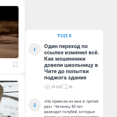
ТОП 5
Один переход по
1
ссылке изменил всё.
Как мошенники
довели школьницу в
Чите до попытки
поджога здания
25 225
52
«Не привози их мне в третий
2
раз». Читинец 40 лет
разводит голубей, которые