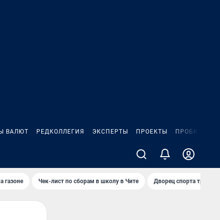
Ы ВАЛЮТ
РЕДКОЛЛЕГИЯ
ЭКСПЕРТЫ
ПРОЕКТЫ
ПРОБКИ
ИГ
а газоне
Чек-лист по сборам в школу в Чите
Дворец спорта требую