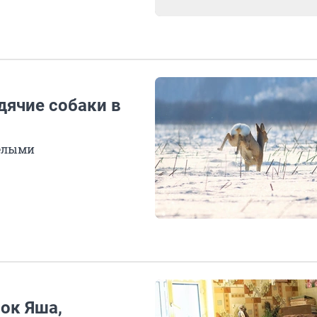
дячие собаки в
желыми
нок Яша,