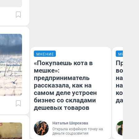
МНЕНИЕ
МНЕНИЕ
«Покупаешь кота в
Продаш
мешке»:
возьмут
предприниматель
нам го
рассказала, как на
налого
самом деле устроен
коснет
бизнес со складами
даже р
дешевых товаров
Наталья Шорохова
Ан
Открыла кофейную точку на
деньги соцразвития