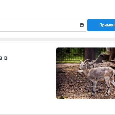
Примен
а в