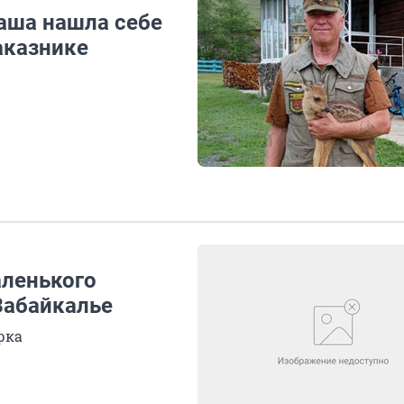
Маша нашла себе
аказнике
аленького
Забайкалье
рка