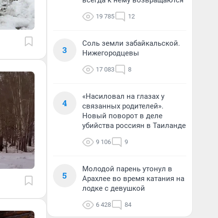
всегда к нему возвращаются
19 785
12
Соль земли забайкальской.
3
Нижегородцевы
17 083
8
«Насиловал на глазах у
4
связанных родителей».
Новый поворот в деле
убийства россиян в Таиланде
9 106
9
Молодой парень утонул в
5
Арахлее во время катания на
лодке с девушкой
6 428
84