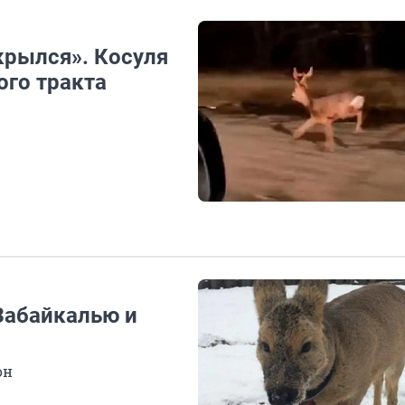
крылся». Косуля
ого тракта
Забайкалью и
он