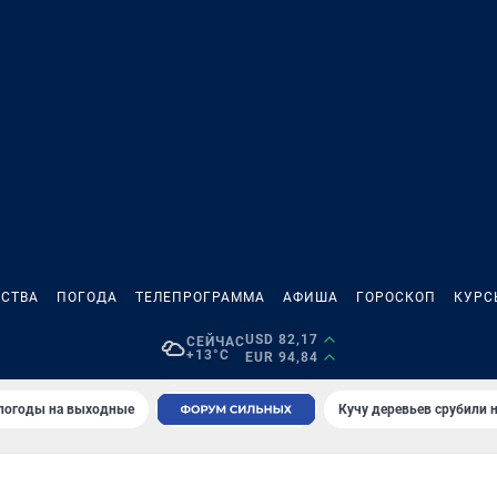
СТВА
ПОГОДА
ТЕЛЕПРОГРАММА
АФИША
ГОРОСКОП
КУРС
USD 82,17
СЕЙЧАС
+13°C
EUR 94,84
 погоды на выходные
Кучу деревьев срубили н