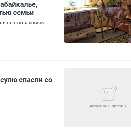
Забайкалье,
стью семьи
ильно привязались
осулю спасли со