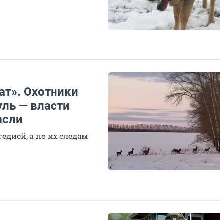
ат». Охотники
уль — власти
асли
едией, а по их следам