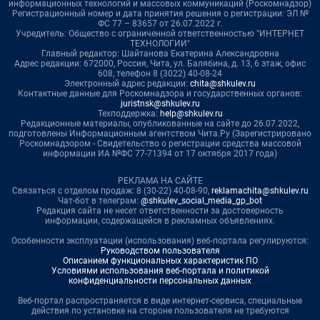
информационных технологий и массовых коммуникаций (Роскомнадзор)
Регистрационный номер и дата принятия решения о регистрации: ЭЛ №
ФС 77 – 83657 от 26.07.2022 г.
Учредитель: Общество с ограниченной ответственностью "ИНТЕРНЕТ
ТЕХНОЛОГИИ"
Главный редактор: Шайтанова Екатерина Александровна
Адрес редакции: 672000, Россия, Чита, ул. Балябина, д. 13, 6 этаж, офис
608, телефон 8 (3022) 40-08-24
Электронный адрес редакции:
chita@shkulev.ru
Контактные данные для Роскомнадзора и государственных органов:
juristnsk@shkulev.ru
Техподдержка:
help@shkulev.ru
Редакционные материалы, опубликованные на сайте до 26.07.2022,
подготовлены Информационным агентством Чита.Ру (Зарегистрировано
Роскомнадзором - Свидетельство о регистрации средства массовой
информации ИА №ФС 77-71394 от 17 октября 2017 года)
РЕКЛАМА НА САЙТЕ
Связаться с отделом продаж: 8 (30-22) 40-08-90,
reklamachita@shkulev.ru
Чат-бот в телеграм:
@shkulev_social_media_gp_bot
Редакция сайта не несет ответственности за достоверность
информации, содержащейся в рекламных объявлениях.
Особенности эксплуатации (использования) веб-портала регулируются:
Руководством пользователя
Описанием функциональных характеристик ПО
Условиями использования веб-портала и политикой
конфиденциальности персональных данных
Веб-портал распространяется в виде интернет-сервиса, специальные
действия по установке на стороне пользователя не требуются