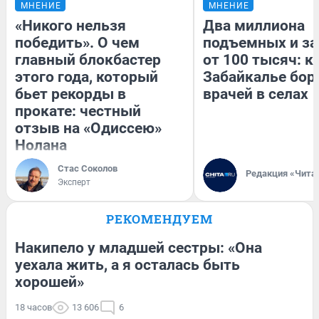
МНЕНИЕ
МНЕНИЕ
«Никого нельзя
Два миллиона
победить». О чем
подъемных и за
главный блокбастер
от 100 тысяч: к
этого года, который
Забайкалье бор
бьет рекорды в
врачей в селах
прокате: честный
отзыв на «Одиссею»
Нолана
Стас Соколов
Редакция «Чита
Эксперт
РЕКОМЕНДУЕМ
Накипело у младшей сестры: «Она
уехала жить, а я осталась быть
хорошей»
18 часов
13 606
6