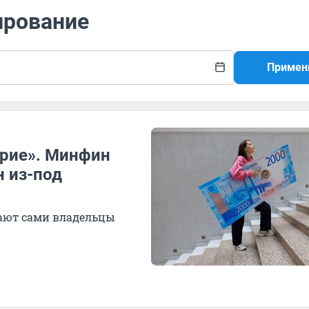
ирование
Примен
ерие». Минфин
н из-под
мают сами владельцы