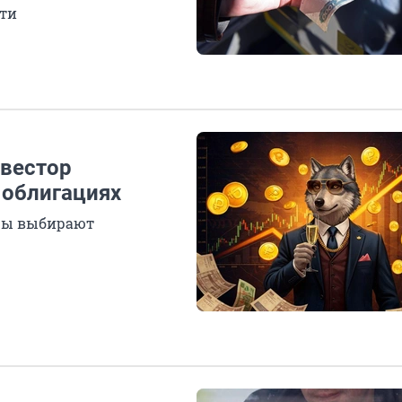
сти
нвестор
 облигациях
оры выбирают