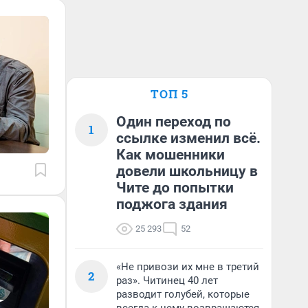
ТОП 5
Один переход по
1
ссылке изменил всё.
Как мошенники
довели школьницу в
Чите до попытки
поджога здания
25 293
52
«Не привози их мне в третий
2
раз». Читинец 40 лет
разводит голубей, которые