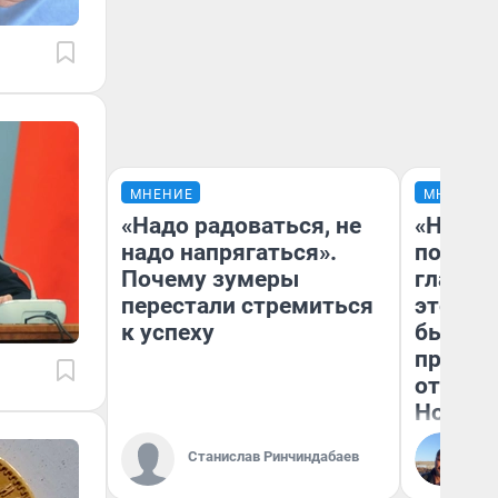
МНЕНИЕ
МНЕНИЕ
«Надо радоваться, не
«Никог
надо напрягаться».
победи
Почему зумеры
главны
перестали стремиться
этого г
к успеху
бьет р
прокат
отзыв 
Нолана
Ст
Станислав Ринчиндабаев
Эк