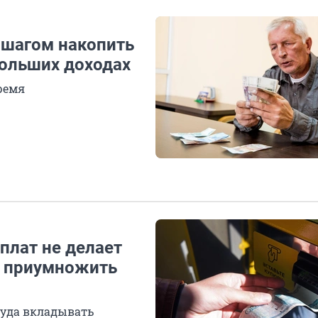
а шагом накопить
больших доходах
ремя
рплат не делает
и приумножить
куда вкладывать