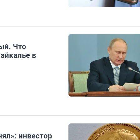
ый. Что
байкалье в
нял»: инвестор