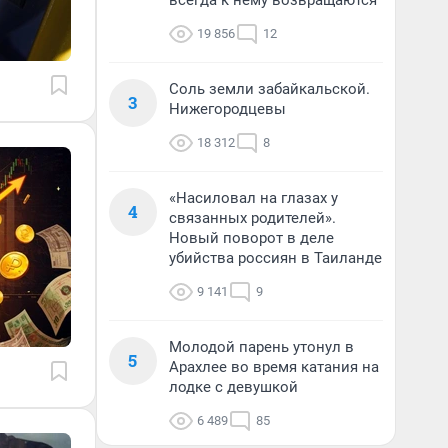
всегда к нему возвращаются
19 856
12
Соль земли забайкальской.
3
Нижегородцевы
18 312
8
«Насиловал на глазах у
4
связанных родителей».
Новый поворот в деле
убийства россиян в Таиланде
9 141
9
Молодой парень утонул в
5
Арахлее во время катания на
лодке с девушкой
6 489
85