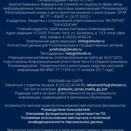
Сетевое издание «Чита.РУ» (18+)
Зарегистрировано Федеральной службой по надзору в сфере связи,
информационных технологий и массовых коммуникаций (Роскомнадзор)
Регистрационный номер и дата принятия решения о регистрации: ЭЛ №
ФС 77 – 83657 от 26.07.2022 г.
Учредитель: Общество с ограниченной ответственностью "ИНТЕРНЕТ
ТЕХНОЛОГИИ"
Главный редактор: Шайтанова Екатерина Александровна
Адрес редакции: 672000, Россия, Чита, ул. Балябина, д. 13, 6 этаж, офис
608, телефон 8 (3022) 40-08-24
Электронный адрес редакции:
chita@shkulev.ru
Контактные данные для Роскомнадзора и государственных органов:
juristnsk@shkulev.ru
Техподдержка:
help@shkulev.ru
Редакционные материалы, опубликованные на сайте до 26.07.2022,
подготовлены Информационным агентством Чита.Ру (Зарегистрировано
Роскомнадзором - Свидетельство о регистрации средства массовой
информации ИА №ФС 77-71394 от 17 октября 2017 года)
РЕКЛАМА НА САЙТЕ
Связаться с отделом продаж: 8 (30-22) 40-08-90,
reklamachita@shkulev.ru
Чат-бот в телеграм:
@shkulev_social_media_gp_bot
Редакция сайта не несет ответственности за достоверность
информации, содержащейся в рекламных объявлениях.
Особенности эксплуатации (использования) веб-портала регулируются:
Руководством пользователя
Описанием функциональных характеристик ПО
Условиями использования веб-портала и политикой
конфиденциальности персональных данных
Веб-портал распространяется в виде интернет-сервиса, специальные