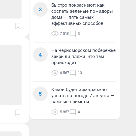
Быстро покраснеют: как
3
соспеть зеленые помидоры
дома — пять самых
эффективных способов
7 510
3
На Черноморском побережье
4
закрыли пляжи: что там
происходит
6 567
13
Какой будет зима, можно
5
узнать по погоде 7 августа —
важные приметы
5 857
4