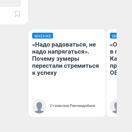
МНЕНИЕ
МНЕНИЕ
«Надо радоваться, не
«Огран
надо напрягаться».
в голо
Почему зумеры
Как в 
перестали стремиться
профес
к успеху
ОВЗ
Ко
Станислав Ринчиндабаев
«Р