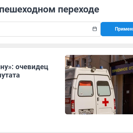
 пешеходном переходе
Примен
ну»: очевидец
путата