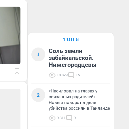
ТОП 5
Соль земли
1
забайкальской.
Нижегородцевы
18 829
15
«Насиловал на глазах у
2
связанных родителей».
Новый поворот в деле
убийства россиян в Таиланде
9 311
9