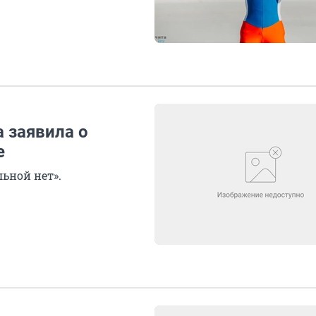
 заявила о
е
ьной нет».