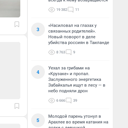
всегда к нему возвращаются
19 382
11
«Насиловал на глазах у
3
связанных родителей».
Новый поворот в деле
убийства россиян в Таиланде
8 763
9
Уехал за грибами на
4
«Крузаке» и пропал.
Заслуженного энергетика
Забайкалья ищут в лесу — в
небо подняли дрон
6 666
39
Молодой парень утонул в
5
Арахлее во время катания на
лодке с девушкой