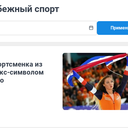
обежный спорт
Примен
ортсменка из
екс-символом
то