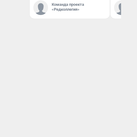
Команда проекта
Ко
«Редколлегия»
«Р