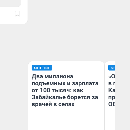
МНЕНИЕ
МНЕНИЕ
Два миллиона
«Огран
подъемных и зарплата
в голо
от 100 тысяч: как
Как в 
Забайкалье борется за
профес
врачей в селах
ОВЗ