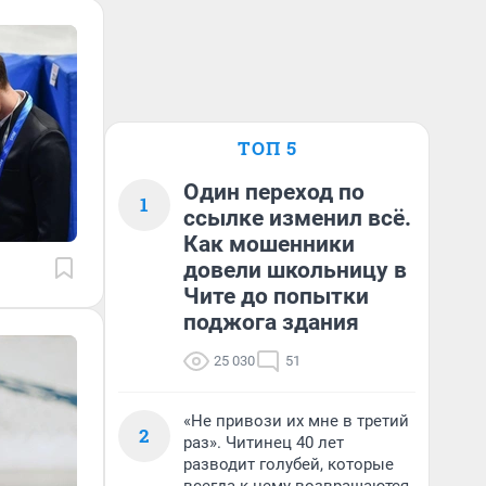
ТОП 5
Один переход по
1
ссылке изменил всё.
Как мошенники
довели школьницу в
Чите до попытки
поджога здания
25 030
51
«Не привози их мне в третий
2
раз». Читинец 40 лет
разводит голубей, которые