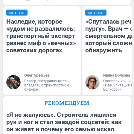
МНЕНИЕ
МНЕНИЕ
Наследие, которое
«Спуталась речь
чудом не развалилось:
пургу». Врач — о
транспортный эксперт
смертельном ди
разнес миф о «вечных»
который сложн
советских дорогах
обнаружить
Олег Арефьев
Ирина Волкова
Блогер, предприниматель,
Главврач клиник
владелец в транспортном
«Реабилитация д
бизнесе
Волковой»
РЕКОМЕНДУЕМ
«Я не жалуюсь». Строитель лишился
рук и ног и стал звездой соцсетей: как
он живет и почему его семью искал