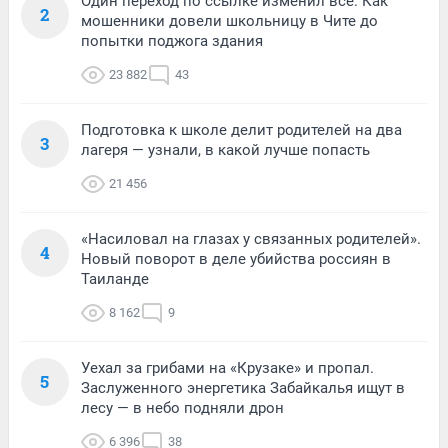
Один переход по ссылке изменил всё. Как
2
мошенники довели школьницу в Чите до
попытки поджога здания
23 882
43
Подготовка к школе делит родителей на два
3
лагеря — узнали, в какой лучше попасть
21 456
«Насиловал на глазах у связанных родителей».
4
Новый поворот в деле убийства россиян в
Таиланде
8 162
9
Уехал за грибами на «Крузаке» и пропал.
5
Заслуженного энергетика Забайкалья ищут в
лесу — в небо подняли дрон
6 396
38