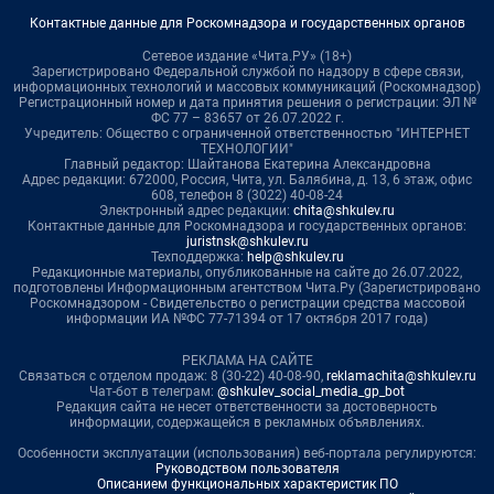
Контактные данные для Роскомнадзора и государственных органов
Сетевое издание «Чита.РУ» (18+)
Зарегистрировано Федеральной службой по надзору в сфере связи,
информационных технологий и массовых коммуникаций (Роскомнадзор)
Регистрационный номер и дата принятия решения о регистрации: ЭЛ №
ФС 77 – 83657 от 26.07.2022 г.
Учредитель: Общество с ограниченной ответственностью "ИНТЕРНЕТ
ТЕХНОЛОГИИ"
Главный редактор: Шайтанова Екатерина Александровна
Адрес редакции: 672000, Россия, Чита, ул. Балябина, д. 13, 6 этаж, офис
608, телефон 8 (3022) 40-08-24
Электронный адрес редакции:
chita@shkulev.ru
Контактные данные для Роскомнадзора и государственных органов:
juristnsk@shkulev.ru
Техподдержка:
help@shkulev.ru
Редакционные материалы, опубликованные на сайте до 26.07.2022,
подготовлены Информационным агентством Чита.Ру (Зарегистрировано
Роскомнадзором - Свидетельство о регистрации средства массовой
информации ИА №ФС 77-71394 от 17 октября 2017 года)
РЕКЛАМА НА САЙТЕ
Связаться с отделом продаж: 8 (30-22) 40-08-90,
reklamachita@shkulev.ru
Чат-бот в телеграм:
@shkulev_social_media_gp_bot
Редакция сайта не несет ответственности за достоверность
информации, содержащейся в рекламных объявлениях.
Особенности эксплуатации (использования) веб-портала регулируются:
Руководством пользователя
Описанием функциональных характеристик ПО