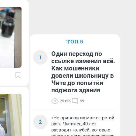
ТОП 5
Один переход по
1
ссылке изменил всё.
Как мошенники
довели школьницу в
Чите до попытки
поджога здания
25 629
59
«Не привози их мне в третий
2
раз». Читинец 40 лет
разводит голубей, которые