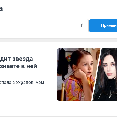
а
Примен
ядит звезда
знаете в ней
опала с экранов. Чем