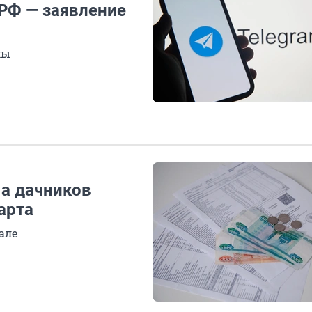
РФ — заявление
мы
 а дачников
арта
але