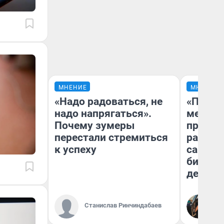
МНЕНИЕ
МНЕНИЕ
«Надо радоваться, не
«Покуп
надо напрягаться».
мешке»
Почему зумеры
предпр
перестали стремиться
рассказ
к успеху
самом 
бизнес
дешевы
На
Станислав Ринчиндабаев
От
де