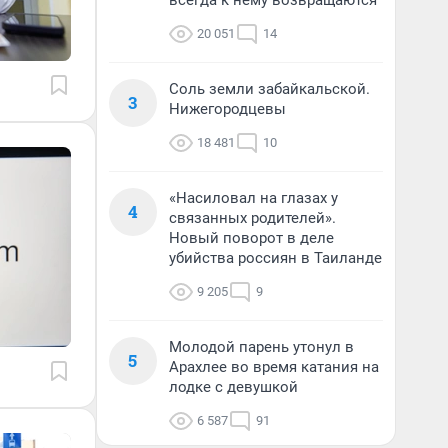
всегда к нему возвращаются
20 051
14
Соль земли забайкальской.
3
Нижегородцевы
18 481
10
«Насиловал на глазах у
4
связанных родителей».
Новый поворот в деле
убийства россиян в Таиланде
9 205
9
Молодой парень утонул в
5
Арахлее во время катания на
лодке с девушкой
6 587
91