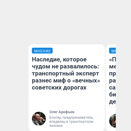
МНЕНИЕ
МНЕНИЕ
Наследие, которое
«Покуп
чудом не развалилось:
мешке»
транспортный эксперт
предпр
разнес миф о «вечных»
рассказ
советских дорогах
самом 
бизнес
дешевы
Олег Арефьев
На
Блогер, предприниматель,
владелец в транспортном
От
бизнесе
де