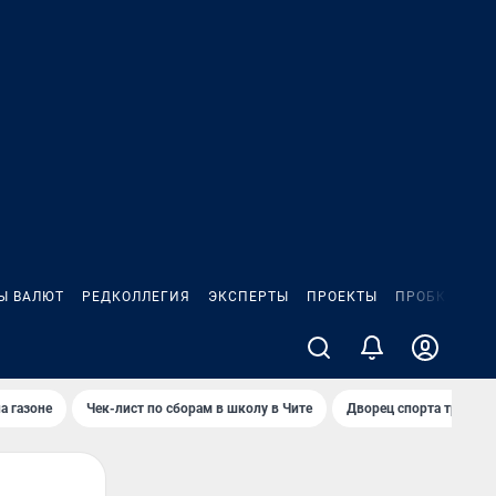
Ы ВАЛЮТ
РЕДКОЛЛЕГИЯ
ЭКСПЕРТЫ
ПРОЕКТЫ
ПРОБКИ
ИГ
а газоне
Чек-лист по сборам в школу в Чите
Дворец спорта требую