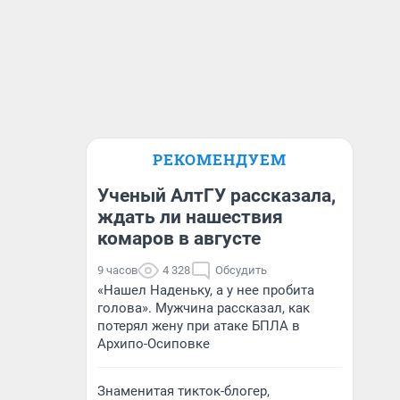
РЕКОМЕНДУЕМ
Ученый АлтГУ рассказала,
ждать ли нашествия
комаров в августе
9 часов
4 328
Обсудить
«Нашел Наденьку, а у нее пробита
голова». Мужчина рассказал, как
потерял жену при атаке БПЛА в
Архипо-Осиповке
Знаменитая тикток-блогер,