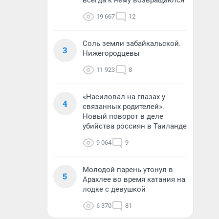
всегда к нему возвращаются
19 667
12
Соль земли забайкальской.
3
Нижегородцевы
11 923
8
«Насиловал на глазах у
4
связанных родителей».
Новый поворот в деле
убийства россиян в Таиланде
9 064
9
Молодой парень утонул в
5
Арахлее во время катания на
лодке с девушкой
6 370
81