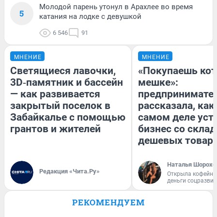
Молодой парень утонул в Арахлее во время
5
катания на лодке с девушкой
6 546
91
МНЕНИЕ
МНЕНИЕ
Светящиеся лавочки,
«Покупаешь кот
3D‑памятник и бассейн
мешке»:
— как развивается
предпринимате
закрытый поселок в
рассказала, как
Забайкалье с помощью
самом деле уст
грантов и жителей
бизнес со скла
дешевых товар
Наталья Шорохо
Редакция «Чита.Ру»
Открыла кофейну
деньги соцразви
РЕКОМЕНДУЕМ