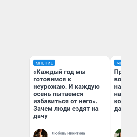
МНЕНИЕ
МНЕНИЕ
«Каждый год мы
Продаш
готовимся к
возьмут
неурожаю. И каждую
нам го
осень пытаемся
налого
избавиться от него».
коснет
Зачем люди ездят на
даже р
дачу
Любовь Никитина
Ан