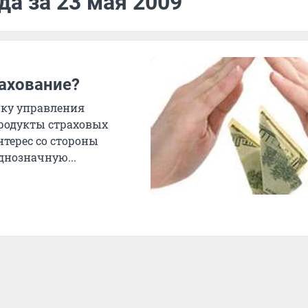
да за 23 мая 2009
рахование?
ику управления
родукты страховых
терес со стороны
днозначную...