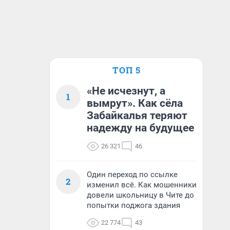
ТОП 5
«Не исчезнут, а
1
вымрут». Как сёла
Забайкалья теряют
надежду на будущее
26 321
46
Один переход по ссылке
2
изменил всё. Как мошенники
довели школьницу в Чите до
попытки поджога здания
22 774
43