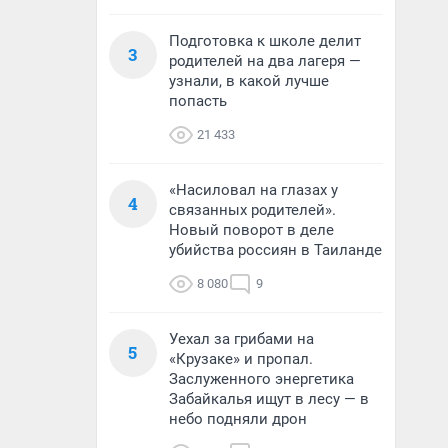
Подготовка к школе делит
3
родителей на два лагеря —
узнали, в какой лучше
попасть
21 433
«Насиловал на глазах у
4
связанных родителей».
Новый поворот в деле
убийства россиян в Таиланде
8 080
9
Уехал за грибами на
5
«Крузаке» и пропал.
Заслуженного энергетика
Забайкалья ищут в лесу — в
небо подняли дрон