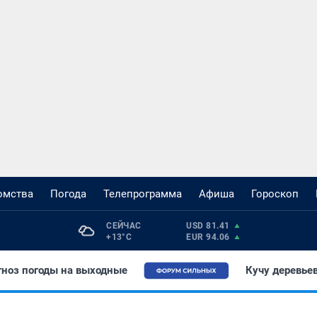
омства
Погода
Телепрограмма
Афиша
Гороскоп
СЕЙЧАС 
USD 81.41
+13°С
EUR 94.06
гноз погоды на выходные
Кучу деревьев