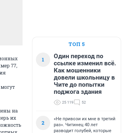
ТОП 5
Один переход по
ционных
1
ссылке изменил всё.
мер 77,
Как мошенники
ния
довели школьницу в
Чите до попытки
 могут
поджога здания
25 119
52
лены на
перь их
«Не привози их мне в третий
2
можность
раз». Читинец 40 лет
разводит голубей, которые
портных