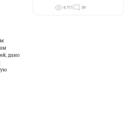
6 711
39
им
кам
ей, дано
я
щую