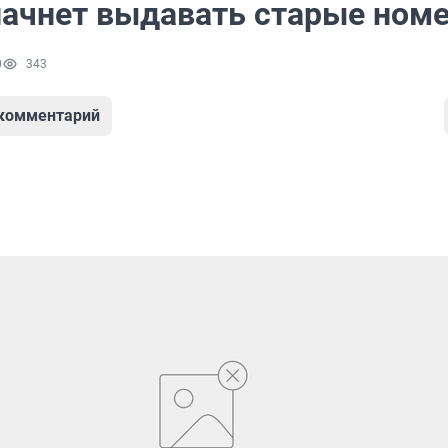
ачнет выдавать старые ном
0
343
 комментарий