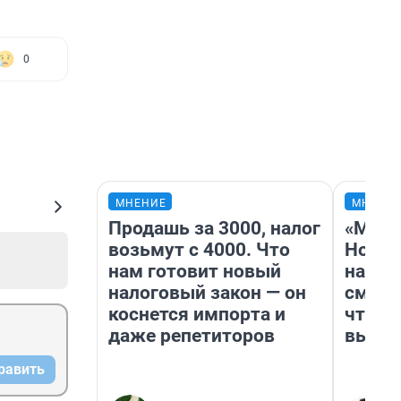
0
МНЕНИЕ
МНЕНИ
Продашь за 3000, налог
«Мы в
возьмут с 4000. Что
Нолан
нам готовит новый
настр
налоговый закон — он
смотр
коснется импорта и
чтобы
даже репетиторов
выгля
равить