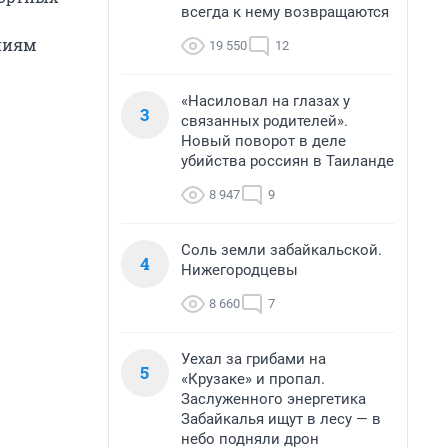
всегда к нему возвращаются
ниям
19 550
12
«Насиловал на глазах у
3
связанных родителей».
Новый поворот в деле
убийства россиян в Таиланде
8 947
9
Соль земли забайкальской.
4
Нижегородцевы
8 660
7
Уехал за грибами на
5
«Крузаке» и пропал.
Заслуженного энергетика
Забайкалья ищут в лесу — в
небо подняли дрон