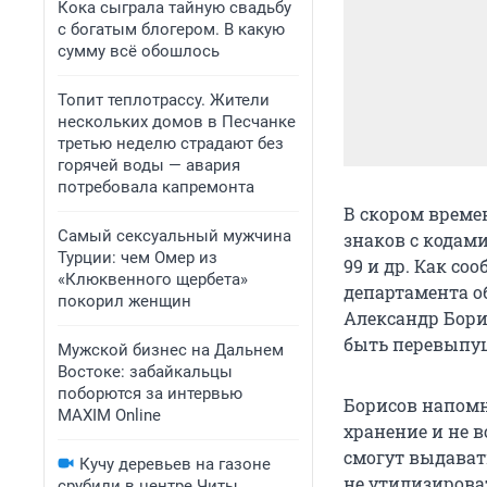
Кока сыграла тайную свадьбу
с богатым блогером. В какую
сумму всё обошлось
Топит теплотрассу. Жители
нескольких домов в Песчанке
третью неделю страдают без
горячей воды — авария
потребовала капремонта
В скором време
Самый сексуальный мужчина
знаков с кодам
Турции: чем Омер из
99 и др. Как с
«Клюквенного щербета»
департамента о
покорил женщин
Александр Бори
быть перевыпущ
Мужской бизнес на Дальнем
Востоке: забайкальцы
поборются за интервью
Борисов напомн
MAXIM Online
хранение и не в
смогут выдават
Кучу деревьев на газоне
не утилизирова
срубили в центре Читы