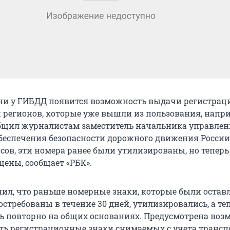
ни у ГИБДД появится возможность выдачи регистра
и регионов, которые уже вышли из пользования, напри
ообщил журналистам заместитель начальника управле
беспечения безопасности дорожного движения России
сов, эти номера ранее были утилизированы, но теперь
ены, сообщает «РБК».
ил, что раньше номерные знаки, которые были остав
остребованы в течение 30 дней, утилизировались, а те
ь повторно на общих основаниях. Предусмотрена воз
ть регистрационные знаки снимаемых с учета транс