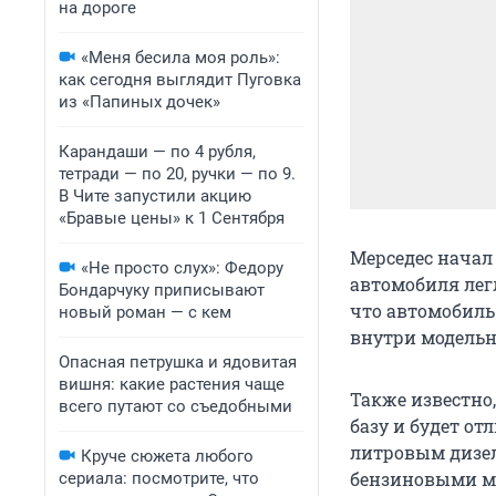
на дороге
«Меня бесила моя роль»:
как сегодня выглядит Пуговка
из «Папиных дочек»
Карандаши — по 4 рубля,
тетради — по 20, ручки — по 9.
В Чите запустили акцию
«Бравые цены» к 1 Сентября
Мерседес начал
«Не просто слух»: Федору
автомобиля легл
Бондарчуку приписывают
что автомобиль
новый роман — с кем
внутри модельн
Опасная петрушка и ядовитая
вишня: какие растения чаще
Также известно
всего путают со съедобными
базу и будет от
литровым дизеле
Круче сюжета любого
бензиновыми мо
сериала: посмотрите, что