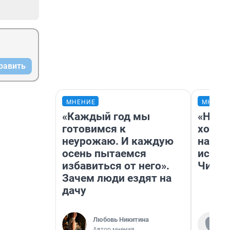
равить
МНЕНИЕ
МНЕНИ
«Каждый год мы
«Нача
готовимся к
хозяи
неурожаю. И каждую
навод
осень пытаемся
истор
избавиться от него».
Читы
Зачем люди ездят на
дачу
Любовь Никитина
Автор мнения