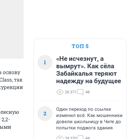
ТОП 5
«Не исчезнут, а
1
вымрут». Как сёла
в основу
Забайкалья теряют
lass, так
надежду на будущее
нкуренции
26 371
48
Один переход по ссылке
олесную
2
изменил всё. Как мошенники
2,2-
довели школьницу в Чите до
овыми
попытки поджога здания
24 370
44