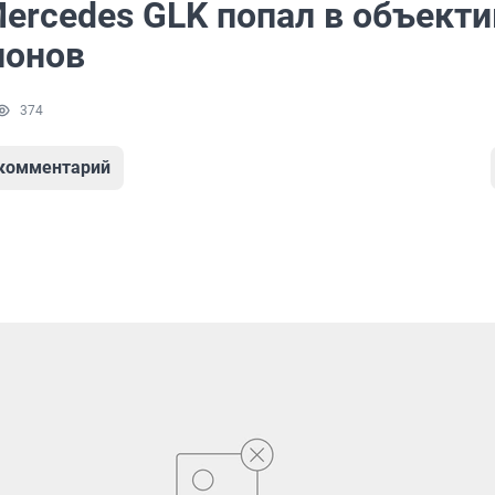
ercedes GLK попал в объект
ионов
374
 комментарий