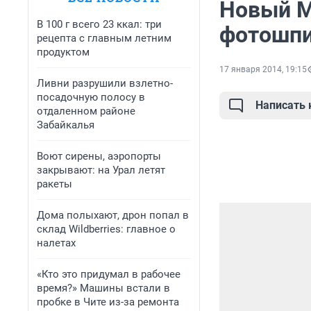
Новый M
В 100 г всего 23 ккал: три
фотошп
рецепта с главным летним
продуктом
17 января 2014, 19:15
Ливни разрушили взлетно-
посадочную полосу в
Написать
отдаленном районе
Забайкалья
Воют сирены, аэропорты
закрывают: на Урал летят
ракеты
Дома полыхают, дрон попал в
склад Wildberries: главное о
налетах
«Кто это придумал в рабочее
время?» Машины встали в
пробке в Чите из-за ремонта