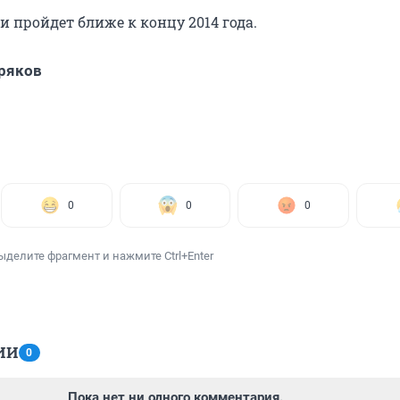
 пройдет ближе к концу 2014 года.
ряков
0
0
0
ыделите фрагмент и нажмите Ctrl+Enter
ИИ
0
Пока нет ни одного комментария.