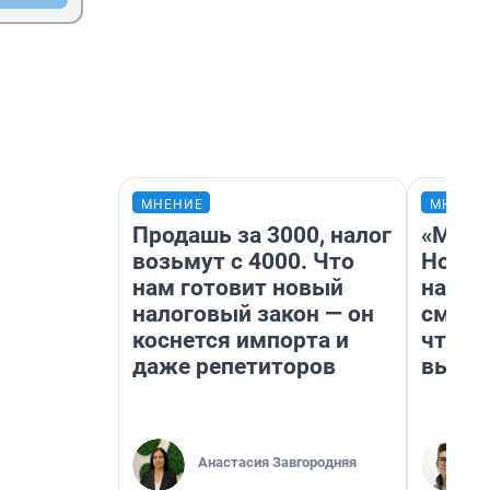
МНЕНИЕ
МНЕНИ
Продашь за 3000, налог
«Мы в
возьмут с 4000. Что
Нолан
нам готовит новый
настр
налоговый закон — он
смотр
коснется импорта и
чтобы
даже репетиторов
выгля
Анастасия Завгородняя