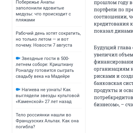
прошлом году в 
Побережье Анапы
заполонили ядовитые
портфели по пр
медузы: что происходит с
соотношении, че
пляжами
кредитования к
показал динами
Рабочий день хотят сократить,
но только летом — и вот
почему. Новости 7 августа
Будущий глава 
увеличил объе
Звездные гости в 500-
финансирования
летнем соборе: Криштиану
организациям н
Роналду готовится сыграть
рисками и созд
свадьбу века на Мадейре
банковская сис
Нагиева не узнать! Как
продукты и осв
выглядели звезды культовой
потребкредитов
«Каменской» 27 лет назад
бизнесом», – с
Тело россиянки нашли во
Французских Альпах. Как она
погибла?