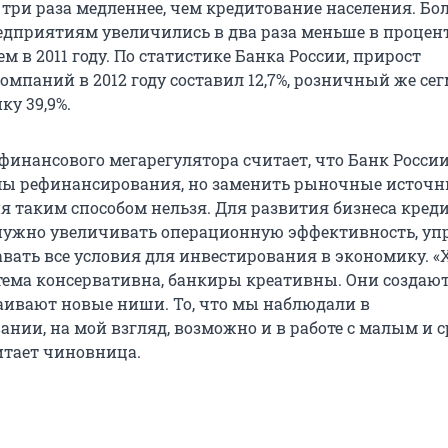
три раза медленнее, чем кредитование населения. Боле
едприятиям увеличились в два раза меньше в проце
м в 2011 году. По статистике Банка России, прирост
омпаний в 2012 году составил 12,7%, розничный же се
ку 39,9%.
финансового мегарегулятора считает, что Банк Росси
мы рефинансирования, но заменить рыночные источ
 таким способом нельзя. Для развития бизнеса кре
ужно увеличивать операционную эффективность, уп
авать все условия для инвестирования в экономику. «
тема консервативна, банкиры креативны. Они создаю
аивают новые ниши. То, что мы наблюдали в
ании, на мой взгляд, возможно и в работе с малым и 
читает чиновница.