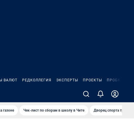
Ы ВАЛЮТ
РЕДКОЛЛЕГИЯ
ЭКСПЕРТЫ
ПРОЕКТЫ
ПРОБКИ
ИГ
а газоне
Чек-лист по сборам в школу в Чите
Дворец спорта требую