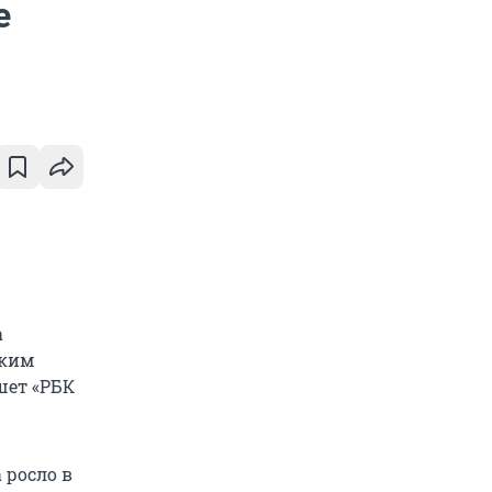
е
а
аким
шет «РБК
 росло в