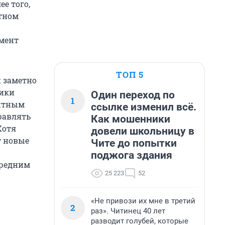
е того,
нтном
гмент
ТОП 5
и заметно
ники
Один переход по
1
дитным
ссылке изменил всё.
равлять
Как мошенники
Хотя
довели школьницу в
т новые
Чите до попытки
поджога здания
средним
25 223
52
«Не привози их мне в третий
2
раз». Читинец 40 лет
разводит голубей, которые