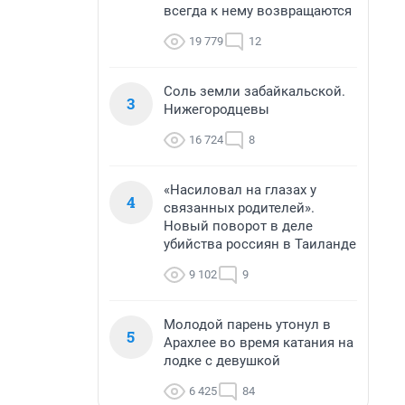
всегда к нему возвращаются
19 779
12
Соль земли забайкальской.
3
Нижегородцевы
16 724
8
«Насиловал на глазах у
4
связанных родителей».
Новый поворот в деле
убийства россиян в Таиланде
9 102
9
Молодой парень утонул в
5
Арахлее во время катания на
лодке с девушкой
6 425
84