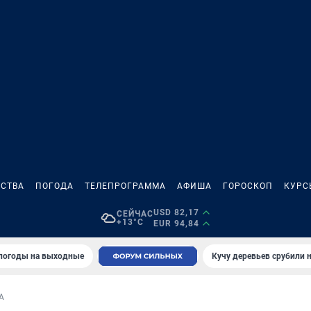
СТВА
ПОГОДА
ТЕЛЕПРОГРАММА
АФИША
ГОРОСКОП
КУРС
USD 82,17
СЕЙЧАС
+13°C
EUR 94,84
 погоды на выходные
Кучу деревьев срубили н
А