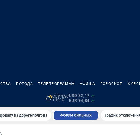
СТВА
ПОГОДА
ТЕЛЕПРОГРАММА
АФИША
ГОРОСКОП
КУРС
USD 82,17
СЕЙЧАС
+19°C
EUR 94,84
Провалу на дороге полгода
График отключения
А