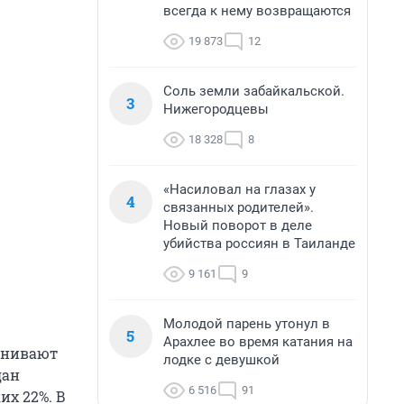
всегда к нему возвращаются
19 873
12
Соль земли забайкальской.
3
Нижегородцевы
18 328
8
«Насиловал на глазах у
4
связанных родителей».
Новый поворот в деле
убийства россиян в Таиланде
9 161
9
Молодой парень утонул в
5
Арахлее во время катания на
ценивают
лодке с девушкой
дан
6 516
91
их 22%. В