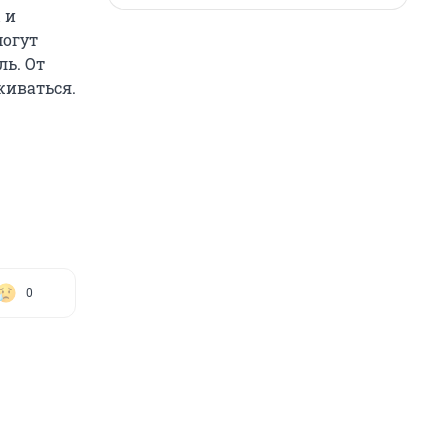
 и
могут
ль. От
живаться.
0