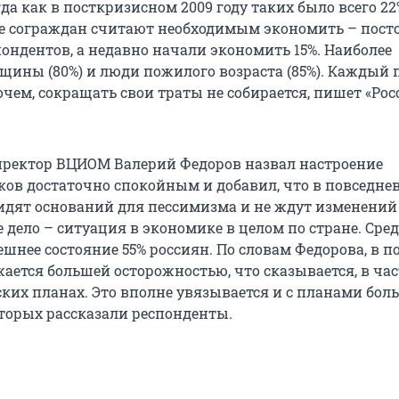
гда как в посткризисном 2009 году таких было всего 22
ьше сограждан считают необходимым экономить – пост
ондентов, а недавно начали экономить 15%. Наиболее
ины (80%) и люди пожилого возраста (85%). Каждый
очем, сокращать свои траты не собирается, пишет «Ро
ректор ВЦИОМ Валерий Федоров назвал настроение
ков достаточно спокойным и добавил, что в повседне
идят оснований для пессимизма и не ждут изменений
 дело – ситуация в экономике в целом по стране. Сре
шнее состояние 55% россиян. По словам Федорова, в 
ается большей осторожностью, что сказывается, в час
ских планах. Это вполне увязывается и с планами бол
оторых рассказали респонденты.