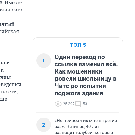
%. Вместе
оянно это
 пятый
ссийская
ТОП 5
Один переход по
1
вной
ссылке изменил всё.
 к
Как мошенники
дним
довели школьницу в
поведении
Чите до попытки
тности,
поджога здания
ьше
25 392
53
«Не привози их мне в третий
2
раз». Читинец 40 лет
разводит голубей, которые