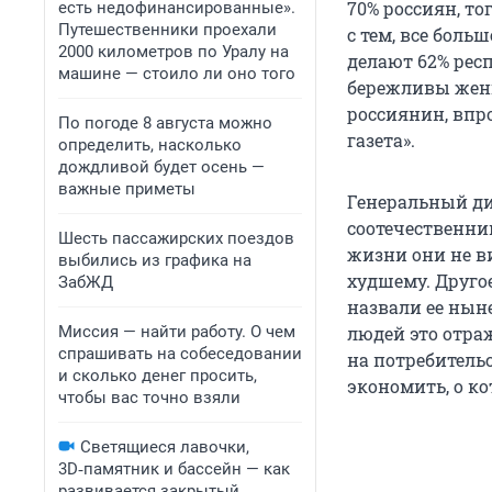
70% россиян, то
есть недофинансированные».
Путешественники проехали
с тем, все бол
2000 километров по Уралу на
делают 62% респ
машине — стоило ли оно того
бережливы женщ
россиянин, впр
По погоде 8 августа можно
газета».
определить, насколько
дождливой будет осень —
важные приметы
Генеральный ди
соотечественни
Шесть пассажирских поездов
жизни они не в
выбились из графика на
худшему. Другое
ЗабЖД
назвали ее ныне
Миссия — найти работу. О чем
людей это отраж
спрашивать на собеседовании
на потребитель
и сколько денег просить,
экономить, о к
чтобы вас точно взяли
Светящиеся лавочки,
3D‑памятник и бассейн — как
развивается закрытый