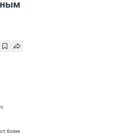
ьным
го
ют более