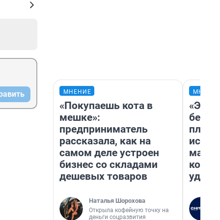
МНЕНИЕ
МНЕНИ
равить
«Покупаешь кота в
«Это 
мешке»:
безоб
предприниматель
площа
рассказала, как на
исчез
самом деле устроен
мален
бизнес со складами
котор
дешевых товаров
удобн
Наталья Шорохова
Открыла кофейную точку на
деньги соцразвития