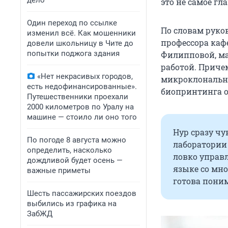
дело
это не самое гл
Один переход по ссылке
По словам руко
изменил всё. Как мошенники
профессора ка
довели школьницу в Чите до
попытки поджога здания
Филипповой, ма
работой. Приче
«Нет некрасивых городов,
микроклональн
есть недофинансированные».
биопринтинга о
Путешественники проехали
2000 километров по Уралу на
машине — стоило ли оно того
Нур сразу чу
По погоде 8 августа можно
лаборатории 
определить, насколько
ловко управл
дождливой будет осень —
языке со мно
важные приметы
готова поним
Шесть пассажирских поездов
выбились из графика на
ЗабЖД