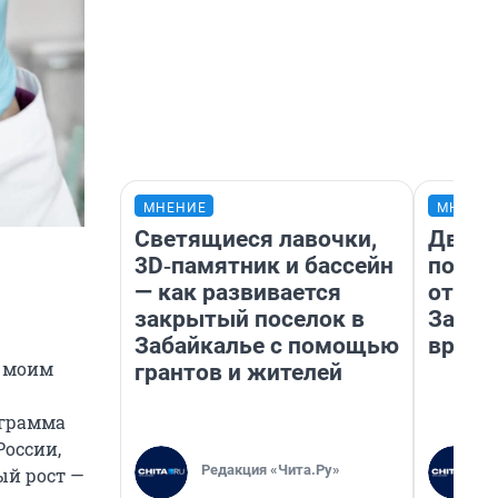
МНЕНИЕ
МНЕНИ
Светящиеся лавочки,
Два м
3D‑памятник и бассейн
подъе
— как развивается
от 100
закрытый поселок в
Забай
Забайкалье с помощью
враче
с моим
грантов и жителей
ограмма
России,
Редакция «Чита.Ру»
ый рост —