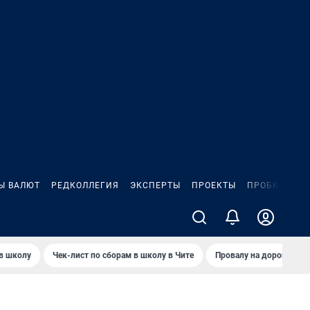
Ы ВАЛЮТ
РЕДКОЛЛЕГИЯ
ЭКСПЕРТЫ
ПРОЕКТЫ
ПРОБКИ
ИГ
 в школу
Чек-лист по сборам в школу в Чите
Провалу на дороге пол