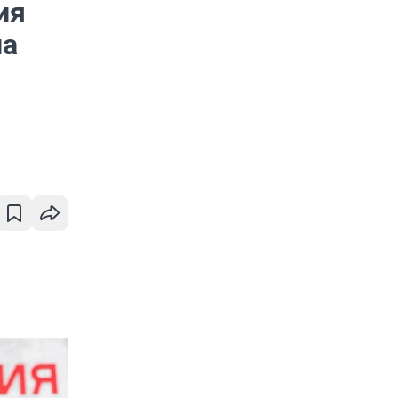
ия
ла