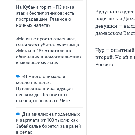
На Кубани горит НПЗ из-за
Будущая студен
атаки беспилотников: есть
родилась в Дама
пострадавшие. Главное о
ночных налетах
девушки — высш
дамасском Высш
«Меня не просто отменяют,
меня хотят убить»: участница
Нур — опытный 
«Мамы в 16» ответила на
второй. Но ей в
обвинения в домогательствах
к маленькому сыну
Россию.
«Я много снимала и
медленно шла».
Путешественница, идущая
пешком до Ледовитого
океана, побывала в Чите
Два миллиона подъемных
и зарплата от 100 тысяч: как
Забайкалье борется за врачей
в селах