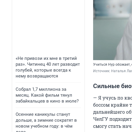
«Не привози их мне в третий
раз». Читинец 40 лет разводит
Учиться Нур обожает, 
голубей, которые всегда к
Источник: 
Наталья Ла
нему возвращаются
Сильные био
Собрал 1,7 миллиона за
месяц. Какой фильм тянул
— Я учусь по к
забайкальцев в кино в июле?
боссом крайне 
дальнейшего об
Осенние каникулы станут
ЧелГУ подходит 
дольше, а зимние сократят в
смогу стать на
новом учебном году: в чём