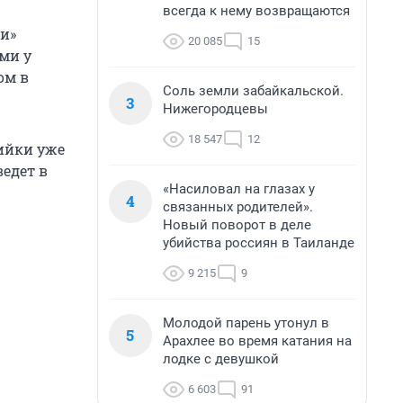
всегда к нему возвращаются
и»
20 085
15
ми у
ом в
Соль земли забайкальской.
3
Нижегородцевы
18 547
12
рийки уже
ведет в
«Насиловал на глазах у
4
связанных родителей».
Новый поворот в деле
убийства россиян в Таиланде
9 215
9
Молодой парень утонул в
5
Арахлее во время катания на
лодке с девушкой
6 603
91