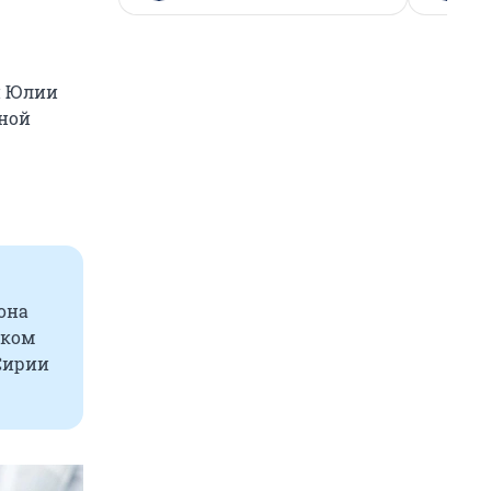
и Юлии
ной
она
ском
 Сирии