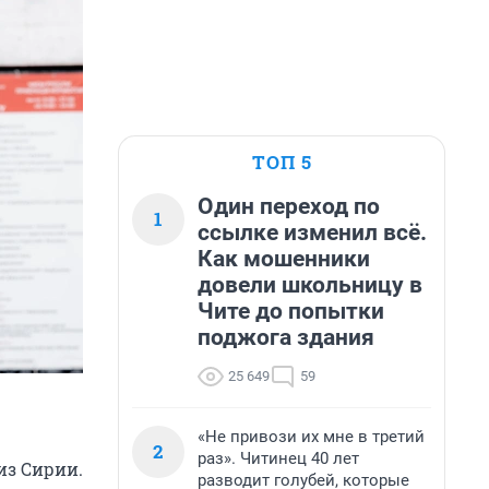
ТОП 5
Один переход по
1
ссылке изменил всё.
Как мошенники
довели школьницу в
Чите до попытки
поджога здания
25 649
59
«Не привози их мне в третий
2
раз». Читинец 40 лет
из Сирии.
разводит голубей, которые