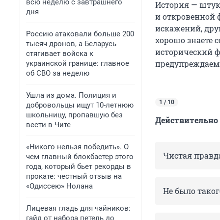
всю неделю с завтрашнего
История — штук
дня
и откровенной 
искажений, дру
Россию атаковали больше 200
хорошо знаете 
тысяч дронов, а Беларусь
исторический ф
стягивает войска к
предупреждаем:
украинской границе: главное
об СВО за неделю
Ушла из дома. Полиция и
1 / 10
добровольцы ищут 10-летнюю
школьницу, пропавшую без
Действительно 
вести в Чите
«Никого нельзя победить». О
Чистая правд
чем главный блокбастер этого
года, который бьет рекорды в
прокате: честный отзыв на
«Одиссею» Нолана
Не было таког
Лицевая гладь для чайников:
гайд от набора петель до