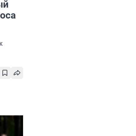
ый
роса
к