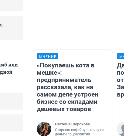
я
МНЕНИЕ
МНЕНИ
умб или
«Покупаешь кота в
Два м
одной
мешке»:
подъе
предприниматель
от 100
рассказала, как на
Забай
самом деле устроен
враче
бизнес со складами
дешевых товаров
Наталья Шорохова
Открыла кофейную точку на
деньги соцразвития