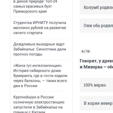
в дикой природе: топ-24
самых красивых бухт
Колумб родил
Приморского края
Студентка ИРНИТУ получила
Они оба родил
миллион рублей на развитие
своего стартапа
Дождливые выходные ждут
Забайкалье. Синоптики дали
4 / 10
прогноз погоды
Говорят, у дре
«Жила тут интеллигенция».
и Минерва — об
История сибирского дома-
бумеранга, где в гости ходили
через балконы, — таких всего
100% верно
два в России
Крупнейшую в России
солнечную электростанцию
В корне неве
запустили в Забайкалье на
границе с Китаем