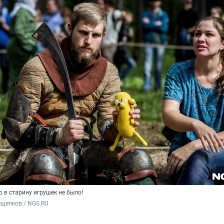
о в старину игрушек не было!
Ощепков / NGS.RU