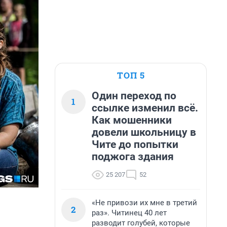
ТОП 5
Один переход по
1
ссылке изменил всё.
Как мошенники
довели школьницу в
Чите до попытки
поджога здания
25 207
52
«Не привози их мне в третий
2
раз». Читинец 40 лет
разводит голубей, которые