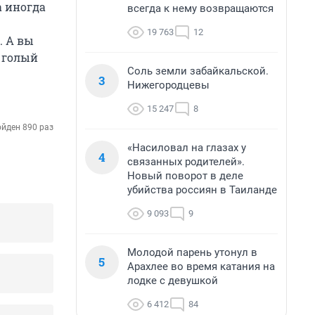
а иногда
всегда к нему возвращаются
19 763
12
. А вы
 голый
Соль земли забайкальской.
3
Нижегородцевы
15 247
8
йден 890 раз
«Насиловал на глазах у
4
связанных родителей».
Новый поворот в деле
убийства россиян в Таиланде
9 093
9
Молодой парень утонул в
5
Арахлее во время катания на
лодке с девушкой
6 412
84