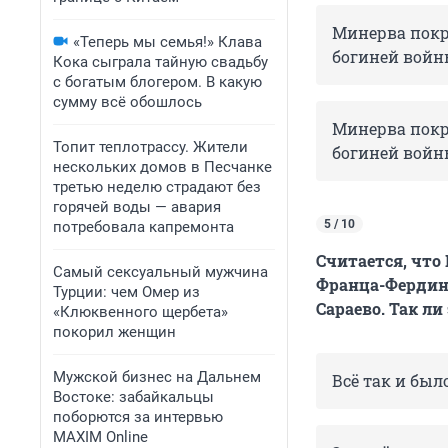
Минерва покр
«Теперь мы семья!» Клава
богиней вой
Кока сыграла тайную свадьбу
с богатым блогером. В какую
сумму всё обошлось
Минерва покр
Топит теплотрассу. Жители
богиней войн
нескольких домов в Песчанке
третью неделю страдают без
горячей воды — авария
5 / 10
потребовала капремонта
Считается, что
Самый сексуальный мужчина
Франца-Фердина
Турции: чем Омер из
Сараево. Так ли
«Клюквенного щербета»
покорил женщин
Мужской бизнес на Дальнем
Всё так и был
Востоке: забайкальцы
поборются за интервью
MAXIM Online