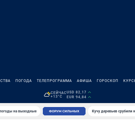
СТВА
ПОГОДА
ТЕЛЕПРОГРАММА
АФИША
ГОРОСКОП
КУРС
USD 82,17
СЕЙЧАС
+13°C
EUR 94,84
 погоды на выходные
Кучу деревьев срубили н