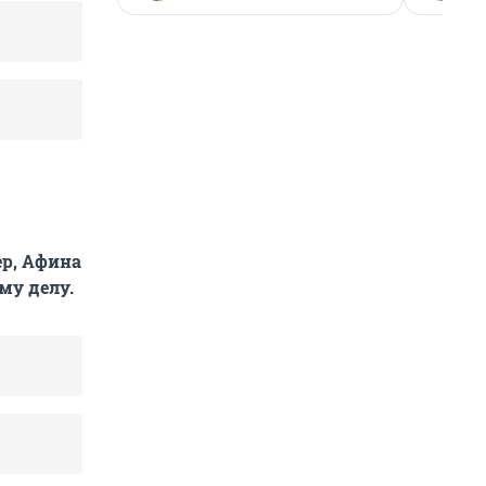
ер, Афина
му делу.