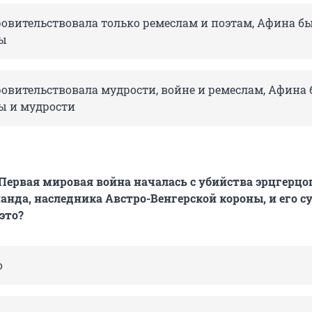
овительствовала только ремеслам и поэтам, Афина б
ны
овительствовала мудрости, войне и ремеслам, Афина
ы и мудрости
 Первая мировая война началась с убийства эрцгерцо
нда, наследника Австро-Венгерской короны, и его с
 это?
о