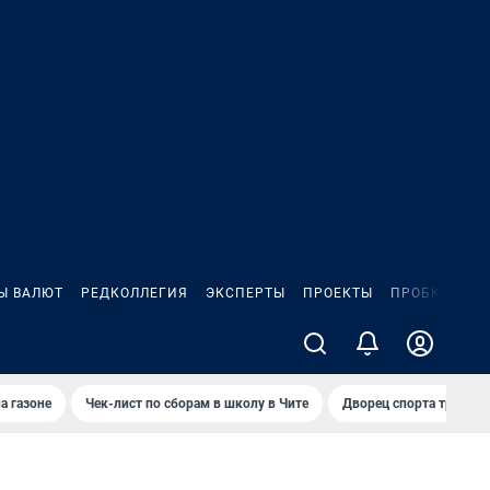
Ы ВАЛЮТ
РЕДКОЛЛЕГИЯ
ЭКСПЕРТЫ
ПРОЕКТЫ
ПРОБКИ
ИГ
а газоне
Чек-лист по сборам в школу в Чите
Дворец спорта требую