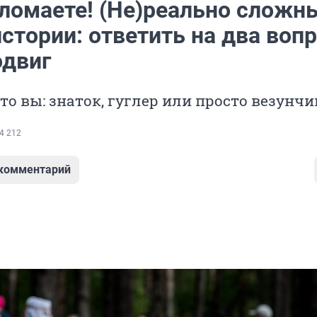
сломаете! (Не)реально сложн
истории: ответить на два воп
одвиг
то вы: знаток, гуглер или просто везунчи
4 212
 комментарий