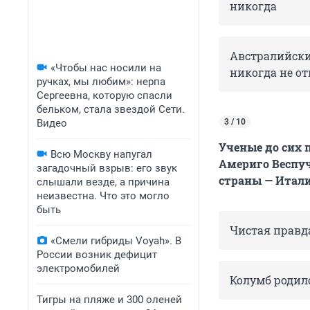
никогда
Австралийски
«Чтобы нас носили на
никогда не о
ручках, мы любим»: нерпа
Сергеевна, которую спасли
бельком, стала звездой Сети.
Видео
3 / 10
Ученые до сих 
Всю Москву напугал
Америго Веспуч
загадочный взрыв: его звук
страны — Итали
слышали везде, а причина
неизвестна. Что это могло
быть
Чистая правд
«Смели гибриды Voyah». В
России возник дефицит
электромобилей
Колумб родил
Тигры на пляже и 300 оленей