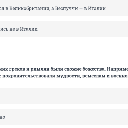
ся в Великобритании, а Веспуччи — в Италии
ись не в Италии
вних греков и римлян были схожие божества. Наприм
е покровительствовали мудрости, ремеслам и военно
рно