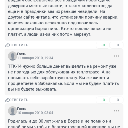
выдали обогреватель, все праздники новогодние 
дежурили местные власти, в таком количестве, да 
еще и в праздники мы их раньше невидели. На 
другом сайте читала, что установили причину аварии, 
качется нахально незаконно подключилась 
организация Борзя пиво. Кто-то подлючается и не 
платит, а люди из-за них потом мерзнут.
+0
–0
ОТВЕТИТЬ
Гость
11 января 2010, 19:34
ТГК-14 нужно больше денег выделять на ремонт уже 
не пригодных для обслуживания теплотрасс. А не 
повышать себе заработную плату. Вы же живет и 
процветаете в Забайкалье. Если мы не будем платить 
вы не будете выживать.
+0
–0
ОТВЕТИТЬ
Гость
10 января 2010, 03:04
Родилась и до 30 лет жила в Борзе и не помню ни 
одной зимы чтобы в благоустроенной квартире мы не 