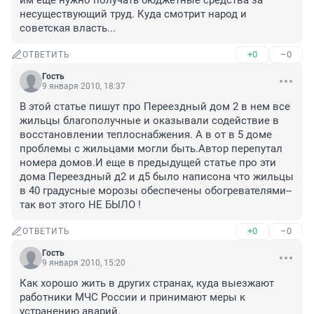
им еще нужно получать бюджетные средства за 
несуществующий труд. Куда смотрит народ и 
советская власть...
+0
–0
ОТВЕТИТЬ
Гость
9 января 2010, 18:37
В этой статье пишут про Переездный дом 2 в нем все 
жильцы благополучные и оказывали содействие в 
восстановлении теплоснабжения. А в от в 5 доме 
проблемы с жильцами могли быть.Автор перепутал 
номера домов.И еще в предыдущей статье про эти 
дома Переездный д2 и д5 было написона что жильцы 
в 40 градусные морозы обеспечены обогревателями-- 
так вот этого НЕ БЫЛО !
+0
–0
ОТВЕТИТЬ
Гость
9 января 2010, 15:20
Как хорошо жить в других странах, куда выезжают 
работники МЧС России и принимают меры к 
устранению аварий.