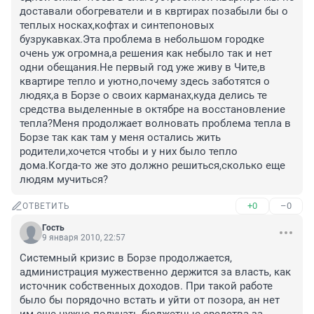
доставали обогреватели и в квртирах позабыли бы о 
теплых носках,кофтах и синтепоновых 
бузрукавках.Эта проблема в небольшом городке 
очень уж огромна,а решения как небыло так и нет 
одни обещания.Не первый год уже живу в Чите,в 
квартире тепло и уютно,почему здесь заботятся о 
людях,а в Борзе о своих карманах,куда делись те 
средства выделенные в октябре на восстановление 
тепла?Меня продолжает волновать проблема тепла в 
Борзе так как там у меня остались жить 
родители,хочется чтобы и у них было тепло 
дома.Когда-то же это должно решиться,сколько еще 
людям мучиться?
+0
–0
ОТВЕТИТЬ
Гость
9 января 2010, 22:57
Системный кризис в Борзе продолжается, 
администрация мужественно держится за власть, как 
источник собственных доходов. При такой работе 
было бы порядочно встать и уйти от позора, ан нет 