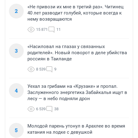
«Не привози их мне в третий раз». Читинец
2
40 лет разводит голубей, которые всегда к
нему возвращаются
15 871
11
«Насиловал на глазах у связанных
3
родителей». Новый поворот в деле убийства
россиян в Таиланде
8 539
9
Уехал за грибами на «Крузаке» и пропал.
4
Заслуженного энергетика Забайкалья ищут в
лесу — в небо подняли дрон
6 539
38
Молодой парень утонул в Арахлее во время
5
катания на лодке с девушкой