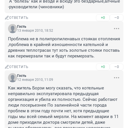
 А "болезь" как и везде и всюду это бездарные,алчные 
-руководители (чиновники)
+0
–0
ОТВЕТИТЬ
Гость
13 января 2010, 18:52
Проблема не в полипропиленавых стояках отопления 
,проблема в крайней изношенности кательной и 
древних теплотрасах тут хоть золотые стояки поставь 
как перемерзали так и будут перемерзать.
+0
–0
ОТВЕТИТЬ
Гость
12 января 2010, 11:09
Как житель Борзи могу сказать, что котельные 
неправильно эксплуатировала предыдущая 
организация и убила их полностью. Сейчас работают 
люди посерьезнее По залинейной части города 
проблем в этом году почти нет, хотя предыдущие 
годы мы всей семьей мерзли. На момент аварии в 11 
доме приходили доктора смотрели детей, даже 