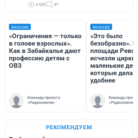
6 020
81
МНЕНИЕ
МНЕНИЕ
«Ограничения — только
«Это было
в голове взрослых».
безобразно». П
Как в Забайкалье дают
площади Рево
профессию детям с
исчезли цирки 
ОВЗ
маленькие дет
которые делаю
удобнее
Команда проекта
Команда проек
«Редколлегия»
«Редколлегия»
РЕКОМЕНДУЕМ