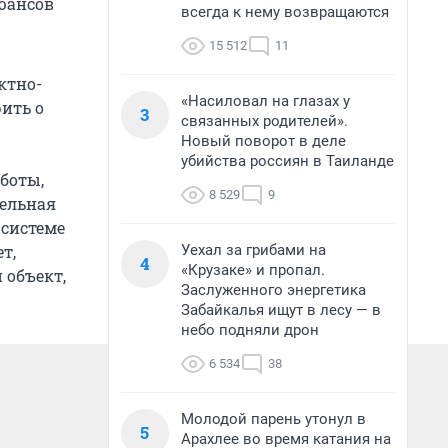
нюансов
всегда к нему возвращаются
15 512
11
ктно-
«Насиловал на глазах у
рить о
3
связанных родителей».
Новый поворот в деле
убийства россиян в Таиланде
боты,
8 529
9
тельная
 системе
Уехал за грибами на
т,
4
«Крузаке» и пропал.
объект,
Заслуженного энергетика
Забайкалья ищут в лесу — в
небо подняли дрон
6 534
38
Молодой парень утонул в
5
Арахлее во время катания на