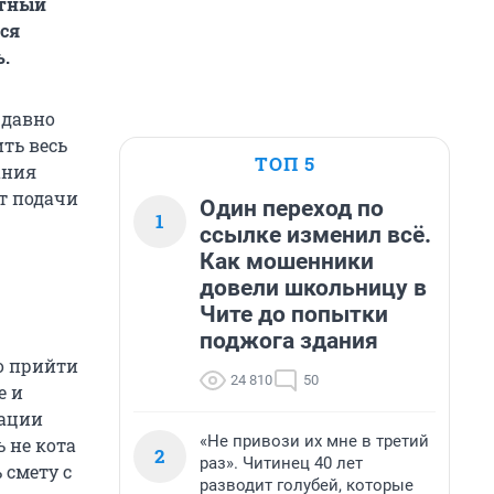
стный
тся
.
 давно
ть весь
ТОП 5
ания
т подачи
Один переход по
1
ссылке изменил всё.
Как мошенники
довели школьницу в
Чите до попытки
поджога здания
о прийти
24 810
50
е и
кации
«Не привози их мне в третий
 не кота
2
раз». Читинец 40 лет
 смету с
разводит голубей, которые