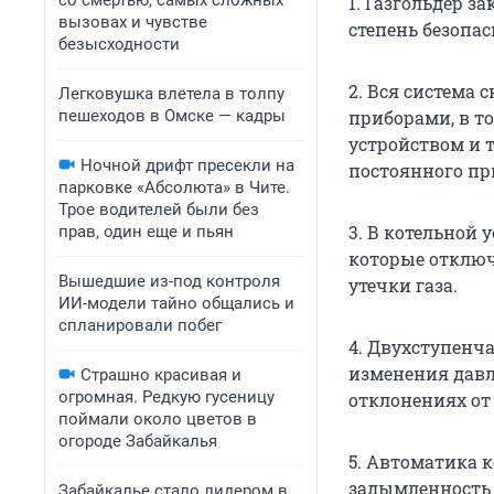
со смертью, самых сложных
1. Газгольдер з
вызовах и чувстве
степень безопас
безысходности
2. Вся система
Легковушка влетела в толпу
пешеходов в Омске — кадры
приборами, в 
устройством и т
Ночной дрифт пресекли на
постоянного пр
парковке «Абсолюта» в Чите.
Трое водителей были без
3. В котельной
прав, один еще и пьян
которые отключ
Вышедшие из-под контроля
утечки газа.
ИИ-модели тайно общались и
спланировали побег
4. Двухступенч
изменения давл
Страшно красивая и
огромная. Редкую гусеницу
отклонениях от
поймали около цветов в
огороде Забайкалья
5. Автоматика к
задымленность 
Забайкалье стало лидером в