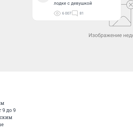
лодке с девушкой
6 007
81
ам
 9 до 9
еским
ые