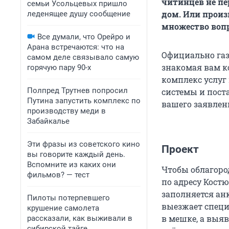
читинцев не пе
семьи Усольцевых пришло
дом. Или произв
леденящее душу сообщение
множество вопр
Все думали, что Орейро и
Арана встречаются: что на
Официально газ
самом деле связывало самую
знакомая вам к
горячую пару 90-х
комплекс услуг
Полпред Трутнев попросил
системы и пост
Путина запустить комплекс по
вашего заявлен
производству меди в
Забайкалье
Эти фразы из советского кино
Проект
вы говорите каждый день.
Вспомните из каких они
Чтобы облагоро
фильмов? — тест
по адресу Кост
заполняется ан
Пилоты потерпевшего
выезжает специ
крушение самолета
в мешке, а выя
рассказали, как выживали в
сибирской тайге