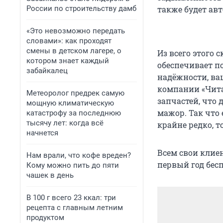
России по строительству дамб
также будет ав
«Это невозможно передать
словами»: как проходят
смены в детском лагере, о
Из всего этого
котором знает каждый
обеспечивает п
забайкалец
надёжности, ва
компании «Чита
Метеоролог предрек самую
запчастей, что
мощную климатическую
мажор. Так что 
катастрофу за последнюю
тысячу лет: когда всё
крайне редко, т
начнется
Всем свои клие
Нам врали, что кофе вреден?
первый год беспл
Кому можно пить до пяти
чашек в день
В 100 г всего 23 ккал: три
рецепта с главным летним
продуктом