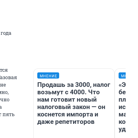
 года
тся
МНЕНИЕ
МНЕНИ
Газовая
Продашь за 3000, налог
«Это 
 не
возьмут с 4000. Что
безоб
мно,
нам готовит новый
площа
очно
налоговый закон — он
исчез
а
коснется импорта и
мален
т пять
даже репетиторов
котор
удобн