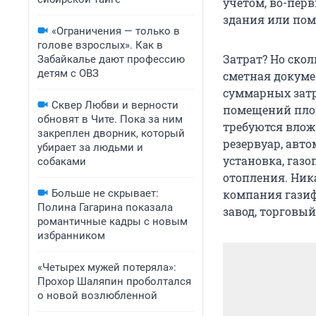
учётом, во-перв
здания или пом
«Ограничения — только в
голове взрослых». Как в
Затрат? Но скол
Забайкалье дают профессию
детям с ОВЗ
сметная докумен
суммарных затр
Сквер Любви и верности
помещений площ
обновят в Чите. Пока за ним
требуются влож
закреплен дворник, который
резервуар, авт
убирает за людьми и
установка, газ
собаками
отопления. Ника
Больше не скрывает:
компания гази
Полина Гагарина показала
завод, торговый
романтичные кадры с новым
избранником
«Четырех мужей потеряла»:
Прохор Шаляпин проболтался
о новой возлюбленной