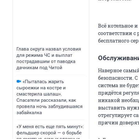
Всё котельное 
соответствии с 
бесплатного се
Глава округа назвал условия
для режима ЧС и выплат
Обслуживан
пострадавшим от паводка
дачникам под Читой
Наверное самый
безопасности. С
«Пыталась жарить
система не буде
сыроежки на костре и
придётся регул
смастерила шалаш».
никакой необхо
Спасатели рассказали, как
провела ночь заблудившаяся
выставить нужн
забайкалка
отрегулирует са
причин доверят
«У меня есть еще пять минут»:
фельдшер скорой — о борьбе