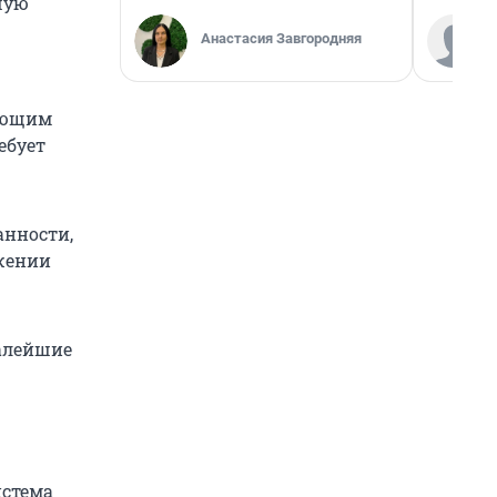
ьшую
Анастасия Завгородняя
ающим
ебует
анности,
жении
малейшие
истема