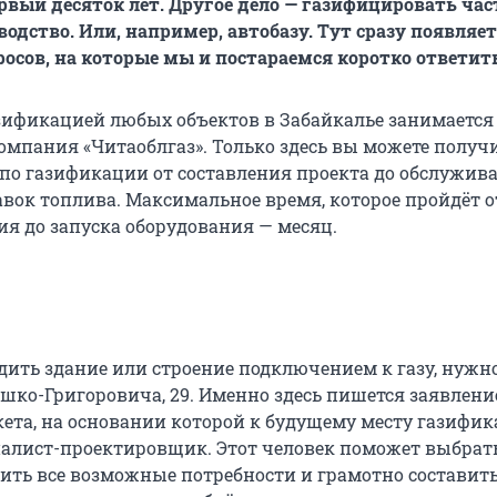
рвый десяток лет. Другое дело — газифицировать ча
одство. Или, например, автобазу. Тут сразу появляе
осов, на которые мы и постараемся коротко ответить
ификацией любых объектов в Забайкалье занимается
омпания «Читаоблгаз». Только здесь вы можете получи
 по газификации от составления проекта до обслужив
авок топлива. Максимальное время, которое пройдёт о
ия до запуска оборудования — месяц.
дить здание или строение подключением к газу, нужн
юшко-Григоровича, 29. Именно здесь пишется заявлени
кета, на основании которой к будущему месту газифи
алист-проектировщик. Этот человек поможет выбрать
вить все возможные потребности и грамотно составить