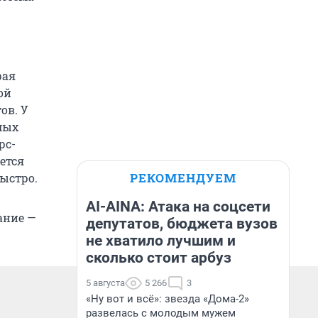
рая
ой
ов. У
мых
рс-
ется
РЕКОМЕНДУЕМ
быстро.
AI-AINA: Атака на соцсети
ание —
депутатов, бюджета вузов
не хватило лучшим и
сколько стоит арбуз
5 августа
5 266
3
«Ну вот и всё»: звезда «Дома-2»
развелась с молодым мужем