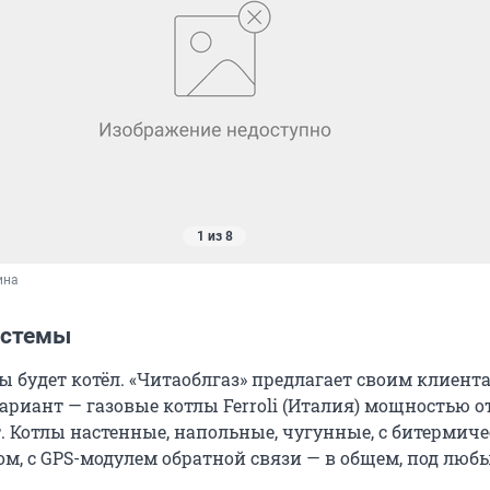
1 из 8
ина
истемы
ы будет котёл. «Читаоблгаз» предлагает своим клиент
иант — газовые котлы Ferroli (Италия) мощностью от
. Котлы настенные, напольные, чугунные, с битермич
м, с GPS-модулем обратной связи — в общем, под люб