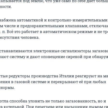
акапывается под землю, что уже само по себе даёт бол
ности.
 снабжена автоматикой и контрольно-измерительными
том числе и предохранительными клапанами, отключ
. п. Всё это работает в автоматическом режиме и не тр
исутствия человека.
 устанавливаются электронные сигнализаторы загазов
ают систему и дают оповещение сиреной при обнару
атые редукторы производства Италии реагируют на 
ения в газовой системе и перекрывают её при любых
 нормы.
отла способна уловить не только загазованность, но и
в котельной. При перегреве или насыщении дымом с