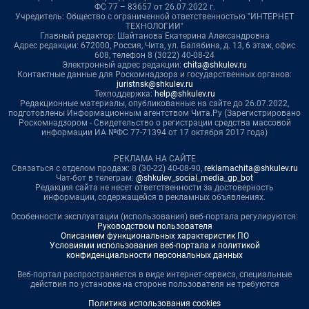
ФС 77 – 83657 от 26.07.2022 г.
Учредитель: Общество с ограниченной ответственностью "ИНТЕРНЕТ
ТЕХНОЛОГИИ"
Главный редактор: Шайтанова Екатерина Александровна
Адрес редакции: 672000, Россия, Чита, ул. Балябина, д. 13, 6 этаж, офис
608, телефон 8 (3022) 40-08-24
Электронный адрес редакции:
chita@shkulev.ru
Контактные данные для Роскомнадзора и государственных органов:
juristnsk@shkulev.ru
Техподдержка:
help@shkulev.ru
Редакционные материалы, опубликованные на сайте до 26.07.2022,
подготовлены Информационным агентством Чита.Ру (Зарегистрировано
Роскомнадзором - Свидетельство о регистрации средства массовой
информации ИА №ФС 77-71394 от 17 октября 2017 года)
РЕКЛАМА НА САЙТЕ
Связаться с отделом продаж: 8 (30-22) 40-08-90,
reklamachita@shkulev.ru
Чат-бот в телеграм:
@shkulev_social_media_gp_bot
Редакция сайта не несет ответственности за достоверность
информации, содержащейся в рекламных объявлениях.
Особенности эксплуатации (использования) веб-портала регулируются:
Руководством пользователя
Описанием функциональных характеристик ПО
Условиями использования веб-портала и политикой
конфиденциальности персональных данных
Веб-портал распространяется в виде интернет-сервиса, специальные
действия по установке на стороне пользователя не требуются
Политика использования cookies