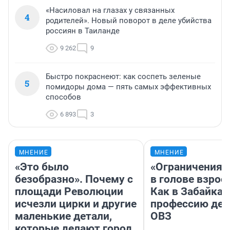
«Насиловал на глазах у связанных
4
родителей». Новый поворот в деле убийства
россиян в Таиланде
9 262
9
Быстро покраснеют: как соспеть зеленые
5
помидоры дома — пять самых эффективных
способов
6 893
3
МНЕНИЕ
МНЕНИЕ
«Это было
«Ограничения 
безобразно». Почему с
в голове взрос
площади Революции
Как в Забайка
исчезли цирки и другие
профессию дет
маленькие детали,
ОВЗ
которые делают город