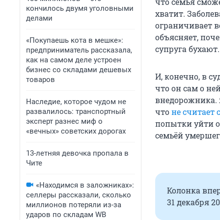
что семья сможе
кончилось двумя уголовными
хватит. Заболев
делами
ограничивает во
объясняет, поче
«Покупаешь кота в мешке»:
супруга бухают. 
предприниматель рассказала,
как на самом деле устроен
бизнес со складами дешевых
И, конечно, в с
товаров
что он сам о не
внедорожника. Я
Наследие, которое чудом не
что
не считает 
развалилось: транспортный
эксперт разнес миф о
попытки уйти о
«вечных» советских дорогах
семьёй умершег
13-летняя девочка пропала в
Чите
«Находимся в заложниках»:
Колонка впе
селлеры рассказали, сколько
31 декабря 20
миллионов потеряли из-за
ударов по складам WB