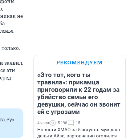
хороны
о,
 никак не
ба
семье.
 только,
РЕКОМЕНДУЕМ
и заявил,
се эти
«Это тот, кого ты
еред
травила»: прикамца
приговорили к 22 годам за
убийство семьи его
девушки, сейчас он звонит
ей с угрозами
та.Ру»
4 часа
5 198
15
Новости ХМАО за 5 августа: муж дает
деньги Айзе, вартовчанин оголился