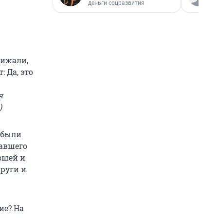
деньги соцразвития
рижали,
: Да, это
я
)
, были
давшего
вшей и
руги и
ие? На