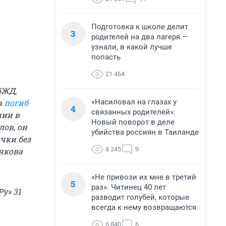
Подготовка к школе делит
3
родителей на два лагеря —
узнали, в какой лучше
попасть
21 464
бЖД,
«Насиловал на глазах у
а
погиб
4
связанных родителей».
нии в
Новый поворот в деле
лов, он
убийства россиян в Таиланде
очки без
8 245
9
енкова
«Не привози их мне в третий
5
раз». Читинец 40 лет
у» 31
разводит голубей, которые
всегда к нему возвращаются
6 840
6