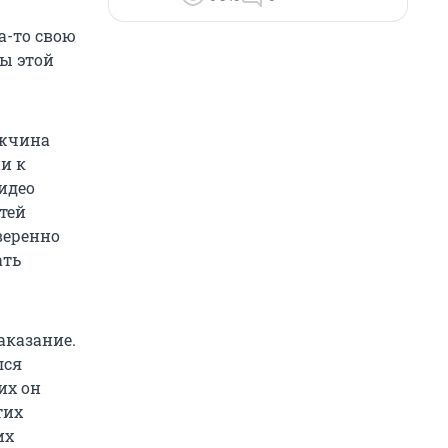
а-то свою
вы этой
ужчина
ни к
идео
тей
веренно
ать
аказание.
лся
их он
тих
их