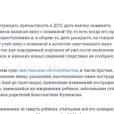
отрицать причастность к ДТП, дать взятку, поменять
ков написал явку с повинной! Ну, то есть когда его п
преступления и, в общем-то, дело раскрыто, он говорит
е учёл явку с повинной в качестве смягчающего вину
, так как подсудимый подписал её уже после выяснени
дела и никаких новых сведений следствию не сообщил.
днем суде
смягчающие обстоятельства
, в числе прочих
знание вины, раскаяние, выплаченные семье постра
й (ещё до приговора), принесение извинений пострада
о, имеющийся на иждивении ребёнок, заболевание суп
овья родителей Константина Куленкова.
звинения за смерть ребёнка, учитывая всё его поведен