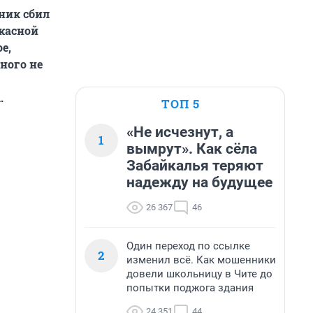
ник сбил
ужасной
е,
ного не
.
ТОП 5
«Не исчезнут, а
1
вымрут». Как сёла
Забайкалья теряют
надежду на будущее
26 367
46
Один переход по ссылке
2
изменил всё. Как мошенники
довели школьницу в Чите до
попытки поджога здания
24 351
44