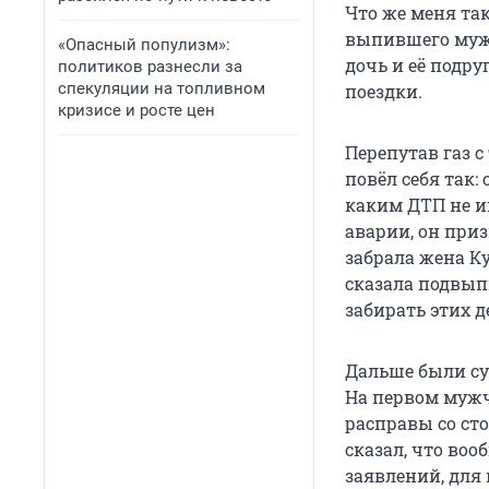
Что же меня та
выпившего мужч
«Опасный популизм»:
дочь и её подру
политиков разнесли за
спекуляции на топливном
поездки.
кризисе и росте цен
Перепутав газ 
повёл себя так: 
каким ДТП не и
аварии, он при
забрала жена Ку
сказала подвып
забирать этих д
Дальше были су
На первом мужч
расправы со ст
сказал, что воо
заявлений, для 