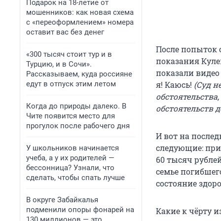
Подарок на 18-летие от
мошенников: как новая схема
с «переоформлением» номера
оставит вас без денег
После попыток 
«300 тысяч стоит тур и в
показания Кулен
Турцию, и в Сочи».
показали видео 
Рассказываем, куда россияне
едут в отпуск этим летом
я! Каюсь!
(Суд н
обстоятельства
Когда до природы далеко. В
обстоятельств 
Чите появится место для
прогулок после рабочего дня
И вот на после
следующие: при
У школьников начинается
учеба, а у их родителей —
60 тысяч рубле
бессонница? Узнали, что
семье погибшег
сделать, чтобы спать лучше
состояние здор
В округе Забайкалья
подменили опоры фонарей на
Какие к чёрту и
130 миллионов — это