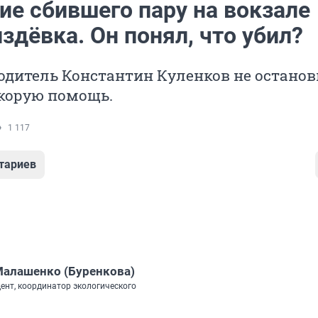
ие сбившего пару на вокзале
здёвка. Он понял, что убил?
водитель Константин Куленков не останов
скорую помощь.
1 117
тариев
алашенко (Буренкова)
ент, координатор экологического