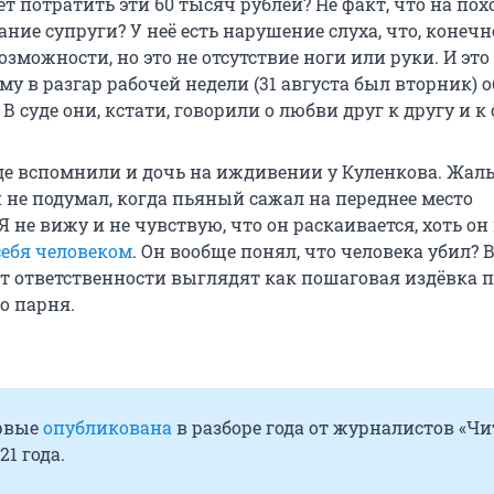
т потратить эти 60 тысяч рублей? Не факт, что на по
ание супруги? У неё есть нарушение слуха, что, конечн
зможности, но это не отсутствие ноги или руки. И это
му в разгар рабочей недели (31 августа был вторник) о
В суде они, кстати, говорили о любви друг к другу и к 
уде вспомнили и дочь на иждивении у Куленкова. Жаль
й не подумал, когда пьяный сажал на переднее место
 не вижу и не чувствую, что он раскаивается, хоть он 
себя человеком
. Он вообще понял, что человека убил? В
т ответственности выглядят как пошаговая издёвка п
о парня.
рвые
опубликована
в разборе года от журналистов «Чи
21 года.