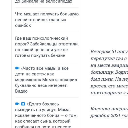
до Байкала на велосипедах
Что мешает получать большую
пенсию: список главных
ошибок
Где ваш психологический
порог? Забайкальцы ответили,
по какой цене они уже не
Вечером 31 авг
готовы покупать бензин
перепутал газ с
на месте авари
«Чисто все мамы и все
больницу. Води
дети на свете»: как
был пьян. На пе
медвежонок Момота покорил
кресла: его мал
буквально весь интернет.
Видео
приговорили к 
«Долго боялась
Колонка вперв
выходить на улицу». Мама
декабря 2021 год
искалеченного бойца — о том,
как спасает сына, который
разбился по пути к невесте