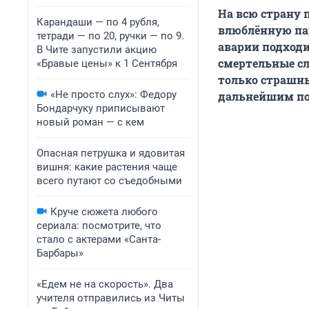
На всю страну 
Карандаши — по 4 рубля,
влюблённую пар
тетради — по 20, ручки — по 9.
аварии подходи
В Чите запустили акцию
смертельные сл
«Бравые цены» к 1 Сентября
только страшны
«Не просто слух»: Федору
дальнейшим по
Бондарчуку приписывают
новый роман — с кем
Опасная петрушка и ядовитая
вишня: какие растения чаще
всего путают со съедобными
Круче сюжета любого
сериала: посмотрите, что
стало с актерами «Санта-
Барбары»
«Едем не на скорость». Два
учителя отправились из Читы