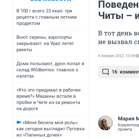
Поведен
В 100 г всего 23 ккал: три
Читы – и
рецепта с главным летним
продуктом
В тот день 
Воют сирены, аэропорты
не вызвал 
закрывают: на Урал летят
ракеты
6 января 2022, 10:49
Дома полыхают, дрон попал в
склад Wildberries: главное о
16
коммен
налетах
«Кто это придумал в рабочее
время?» Машины встали в
пробке в Чите из-за ремонта
на дороге
Мария М
«Меня бесила моя роль»:
Корреспонд
как сегодня выглядит Пуговка
проекта
из «Папиных дочек»