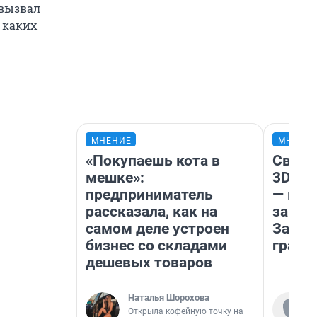
 вызвал
 каких
МНЕНИЕ
МНЕНИ
«Покупаешь кота в
Светя
мешке»:
3D‑па
предприниматель
— как
рассказала, как на
закры
самом деле устроен
Забай
бизнес со складами
грант
дешевых товаров
Наталья Шорохова
Открыла кофейную точку на