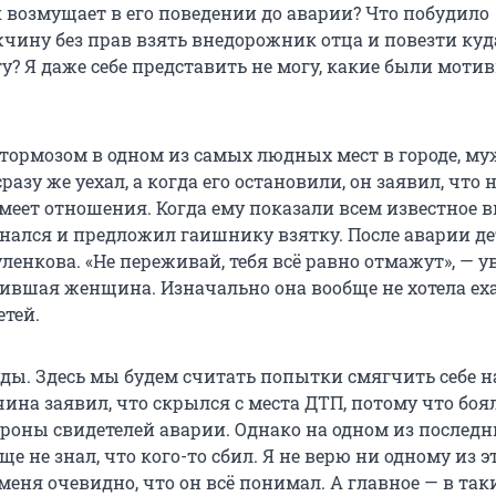
к возмущает в его поведении до аварии? Что побудило
ину без прав взять внедорожник отца и повезти куд
гу? Я даже себе представить не могу, какие были моти
с тормозом в одном из самых людных мест в городе, м
сразу же уехал, а когда его остановили, он заявил, что 
меет отношения. Когда ему показали всем известное в
знался и предложил гаишнику взятку. После аварии де
ленкова. «Не переживай, тебя всё равно отмажут», — у
ившая женщина. Изначально она вообще не хотела ех
етей.
ды. Здесь мы будем считать попытки смягчить себе н
ина заявил, что скрылся с места ДТП, потому что боя
ороны свидетелей аварии. Однако на одном из последн
бще не знал, что кого-то сбил. Я не верю ни одному из э
меня очевидно, что он всё понимал. А главное — в так