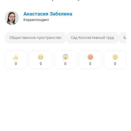
Анастасия Забелина
Корреспондент
Общественное пространство
Сад Коллективный труд
Бла
0
0
0
0
0