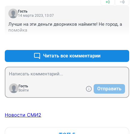
+0
–0
никакой им теперь веры нет. Если и начнут сейчас 
что-то делать, то все раскурочат и все побросают. 
Гость
Конец нашему парку
14 марта 2023, 13:07
Лучше на эти деньги дворников наймите! Не город, а 
помойка
+0
–0
Читать все комментарии
Гость
Отправить
Войти
Новости СМИ2