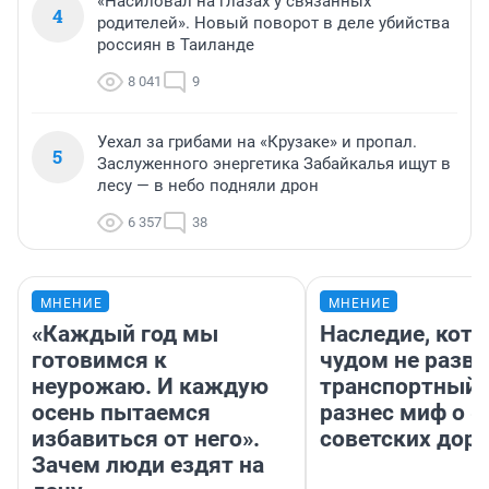
«Насиловал на глазах у связанных
4
родителей». Новый поворот в деле убийства
россиян в Таиланде
8 041
9
Уехал за грибами на «Крузаке» и пропал.
5
Заслуженного энергетика Забайкалья ищут в
лесу — в небо подняли дрон
6 357
38
МНЕНИЕ
МНЕНИЕ
«Каждый год мы
Наследие, кото
готовимся к
чудом не разва
неурожаю. И каждую
транспортный 
осень пытаемся
разнес миф о 
избавиться от него».
советских доро
Зачем люди ездят на