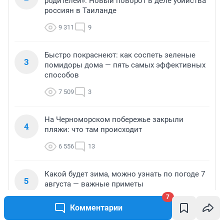
родителей». Новый поворот в деле убийства
россиян в Таиланде
9 311
9
Быстро покраснеют: как соспеть зеленые
3
помидоры дома — пять самых эффективных
способов
7 509
3
На Черноморском побережье закрыли
4
пляжи: что там происходит
6 556
13
Какой будет зима, можно узнать по погоде 7
5
августа — важные приметы
7
5 857
4
Комментарии