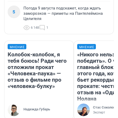
Погода 9 августа подскажет, когда ждать
5
заморозков — приметы на Пантелеймона
Целителя
6 148
1
МНЕНИЕ
МНЕНИЕ
Колобок-колобок, я
«Никого нельз
тебя боюсь! Ради чего
победить». О ч
отложили прокат
главный блокб
«Человека-паука» —
этого года, ко
отзыв о фильме про
бьет рекорды 
«человека-булку»
прокате: честн
отзыв на «Оди
Нолана
Стас Соколов
Надежда Губарь
Эксперт