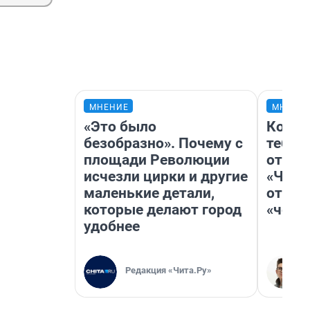
МНЕНИЕ
МНЕНИ
«Это было
Колоб
безобразно». Почему с
тебя 
площади Революции
отлож
исчезли цирки и другие
«Чело
маленькие детали,
отзыв
которые делают город
«чело
удобнее
Редакция «Чита.Ру»