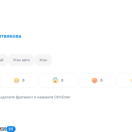
итвякова
ай
Угон авто
Угон
0
0
0
ыделите фрагмент и нажмите Ctrl+Enter
ИИ
25