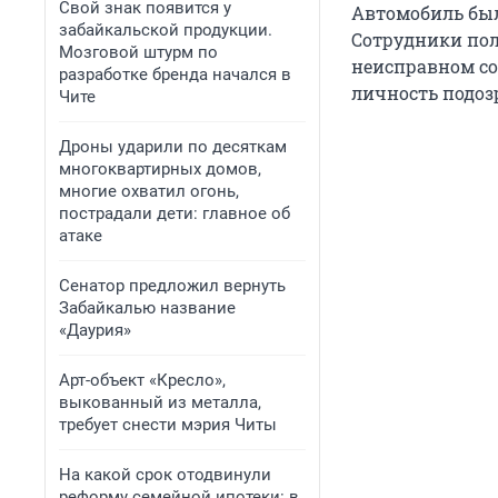
Свой знак появится у
Автомобиль был
забайкальской продукции.
Сотрудники пол
Мозговой штурм по
неисправном со
разработке бренда начался в
личность подоз
Чите
Дроны ударили по десяткам
многоквартирных домов,
многие охватил огонь,
пострадали дети: главное об
атаке
Сенатор предложил вернуть
Забайкалью название
«Даурия»
Арт-объект «Кресло»,
выкованный из металла,
требует снести мэрия Читы
На какой срок отодвинули
реформу семейной ипотеки: в