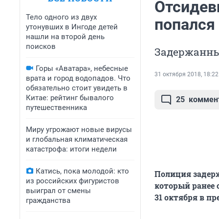
Отсидев
Тело одного из двух
попался 
утонувших в Ингоде детей
нашли на второй день
поисков
Задержанны
Горы «Аватара», небесные
31 октября 2018, 18:22
врата и город водопадов. Что
обязательно стоит увидеть в
Китае: рейтинг бывалого
25
коммен
путешественника
Миру угрожают новые вирусы
и глобальная климатическая
катастрофа: итоги недели
Катись, пока молодой: кто
Полиция задерж
из российских фигуристов
который ранее 
выиграл от смены
31 октября в п
гражданства