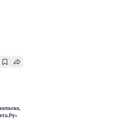
кальска,
ита.Ру»