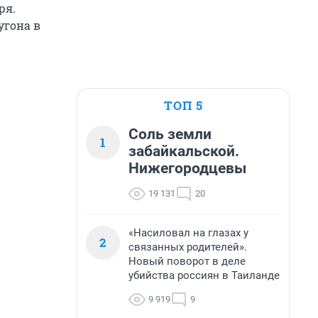
ря.
угона в
ТОП 5
Соль земли
1
забайкальской.
Нижегородцевы
19 131
20
«Насиловал на глазах у
2
связанных родителей».
Новый поворот в деле
убийства россиян в Таиланде
9 919
9