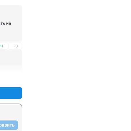
ть на 
+1
–0
+1
–0
равить