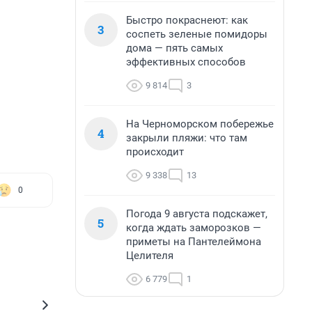
Быстро покраснеют: как
3
соспеть зеленые помидоры
дома — пять самых
эффективных способов
9 814
3
На Черноморском побережье
4
закрыли пляжи: что там
происходит
9 338
13
0
Погода 9 августа подскажет,
5
когда ждать заморозков —
приметы на Пантелеймона
Целителя
6 779
1