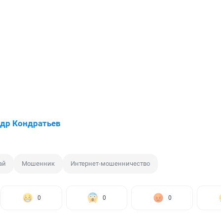
др Кондратьев
ай
Мошенник
Интернет-мошенничество
0
0
0