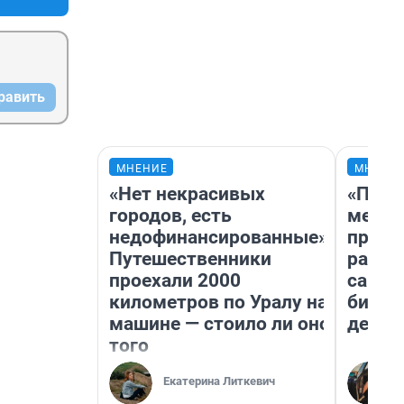
равить
МНЕНИЕ
МНЕНИ
«Нет некрасивых
«Поку
городов, есть
мешке
недофинансированные».
предп
Путешественники
расска
проехали 2000
самом
километров по Уралу на
бизне
машине — стоило ли оно
дешев
того
Екатерина Литкевич