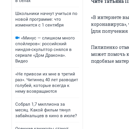
в селах
Чите Татьяна П
Школьники начнут учиться по
«В интернете в
новой программе: что
коронавируса», 
изменится с 1 сентября
[для получения 
«Минус — слишком много
спойлеров»: российский
Пилипенко отме
ниндзя-скульптор снялся в
может помочь к
сериале «Дом Дракона».
подобные мате
Видео
«Не привози их мне в третий
раз». Читинец 40 лет разводит
голубей, которые всегда к
нему возвращаются
Собрал 1,7 миллиона за
месяц. Какой фильм тянул
забайкальцев в кино в июле?
Осенние каникулы станут