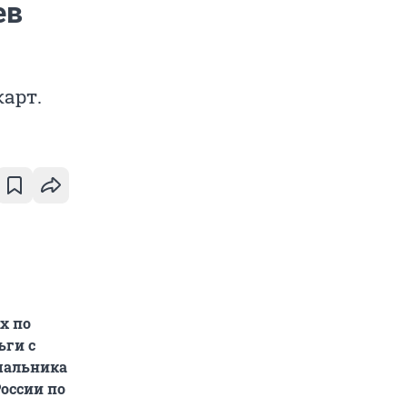
ев
арт.
х по
ьги с
ачальника
оссии по