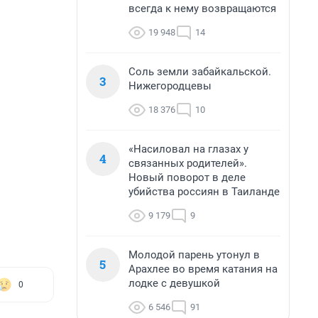
всегда к нему возвращаются
19 948
14
Соль земли забайкальской.
3
Нижегородцевы
18 376
10
«Насиловал на глазах у
4
связанных родителей».
Новый поворот в деле
убийства россиян в Таиланде
9 179
9
Молодой парень утонул в
5
Арахлее во время катания на
лодке с девушкой
0
6 546
91