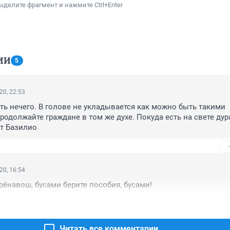
ыделите фрагмент и нажмите Ctrl+Enter
ИИ
5
20, 22:53
ть нечего. В голове не укладывается как можно быть такими 
одолжайте граждане в том же духе. Покуда есть на свете дура
т Базилио
20, 16:54
ёнавош, бусами берите пособия, бусами!
Читать все комментарии