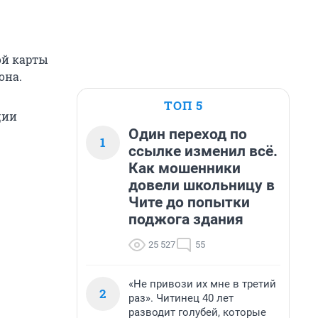
ой карты
она.
ТОП 5
ции
Один переход по
1
ссылке изменил всё.
Как мошенники
довели школьницу в
Чите до попытки
поджога здания
25 527
55
«Не привози их мне в третий
2
раз». Читинец 40 лет
разводит голубей, которые