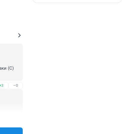
ки (С) 
+3
–0
+19
–0