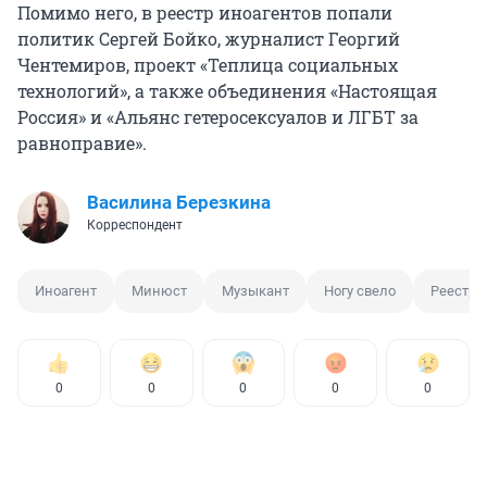
Помимо него, в реестр иноагентов попали
политик Сергей Бойко, журналист Георгий
Чентемиров, проект «Теплица социальных
технологий», а также объединения «Настоящая
Россия» и «Альянс гетеросексуалов и ЛГБТ за
равноправие».
Василина Березкина
Корреспондент
Иноагент
Минюст
Музыкант
Ногу свело
Реестр 
0
0
0
0
0