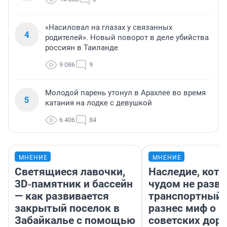
«Насиловал на глазах у связанных
4
родителей». Новый поворот в деле убийства
россиян в Таиланде
9 086
9
Молодой парень утонул в Арахлее во время
5
катания на лодке с девушкой
6 406
84
МНЕНИЕ
МНЕНИЕ
Светящиеся лавочки,
Наследие, кото
3D‑памятник и бассейн
чудом не разва
— как развивается
транспортный 
закрытый поселок в
разнес миф о 
Забайкалье с помощью
советских доро