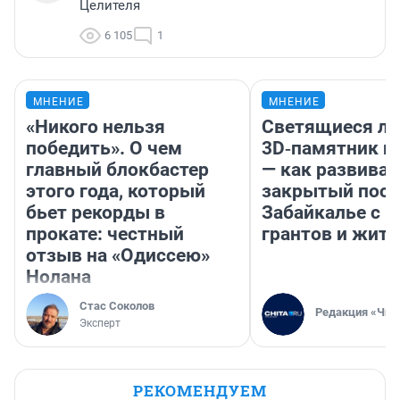
Целителя
6 105
1
МНЕНИЕ
МНЕНИЕ
«Никого нельзя
Светящиеся ла
победить». О чем
3D‑памятник и
главный блокбастер
— как развивае
этого года, который
закрытый посе
бьет рекорды в
Забайкалье с 
прокате: честный
грантов и жите
отзыв на «Одиссею»
Нолана
Стас Соколов
Редакция «Чит
Эксперт
РЕКОМЕНДУЕМ