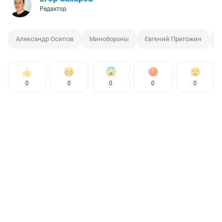
Редактор
Александр Осипов
Минобороны
Евгений Пригожин
Ч
0
0
0
0
0