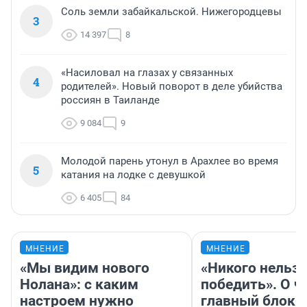
Соль земли забайкальской. Нижегородцевы
3
14 397
8
«Насиловал на глазах у связанных
4
родителей». Новый поворот в деле убийства
россиян в Таиланде
9 084
9
Молодой парень утонул в Арахлее во время
5
катания на лодке с девушкой
6 405
84
МНЕНИЕ
МНЕНИЕ
«Мы видим нового
«Никого нельз
Нолана»: с каким
победить». О ч
настроем нужно
главный блокб