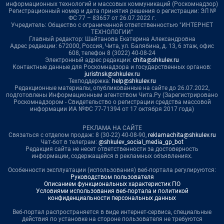
информационных технологий и массовых коммуникаций (Роскомнадзор)
Регистрационный номер и дата принятия решения о регистрации: ЭЛ №
ФС 77 – 83657 от 26.07.2022 г.
Учредитель: Общество с ограниченной ответственностью "ИНТЕРНЕТ
ТЕХНОЛОГИИ"
Главный редактор: Шайтанова Екатерина Александровна
Адрес редакции: 672000, Россия, Чита, ул. Балябина, д. 13, 6 этаж, офис
608, телефон 8 (3022) 40-08-24
Электронный адрес редакции:
chita@shkulev.ru
Контактные данные для Роскомнадзора и государственных органов:
juristnsk@shkulev.ru
Техподдержка:
help@shkulev.ru
Редакционные материалы, опубликованные на сайте до 26.07.2022,
подготовлены Информационным агентством Чита.Ру (Зарегистрировано
Роскомнадзором - Свидетельство о регистрации средства массовой
информации ИА №ФС 77-71394 от 17 октября 2017 года)
РЕКЛАМА НА САЙТЕ
Связаться с отделом продаж: 8 (30-22) 40-08-90,
reklamachita@shkulev.ru
Чат-бот в телеграм:
@shkulev_social_media_gp_bot
Редакция сайта не несет ответственности за достоверность
информации, содержащейся в рекламных объявлениях.
Особенности эксплуатации (использования) веб-портала регулируются:
Руководством пользователя
Описанием функциональных характеристик ПО
Условиями использования веб-портала и политикой
конфиденциальности персональных данных
Веб-портал распространяется в виде интернет-сервиса, специальные
действия по установке на стороне пользователя не требуются