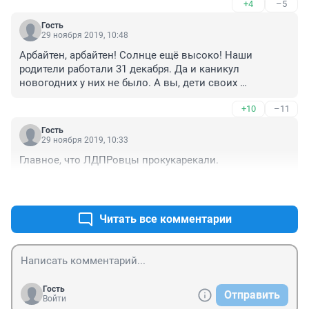
+4
–5
Гость
29 ноября 2019, 10:48
Арбайтен, арбайтен! Солнце ещё высоко! Наши 
родители работали 31 декабря. Да и каникул 
новогодних у них не было. А вы, дети своих 
родителей, хотите и отдыхать кучу дней и денюфку за 
+10
–11
эти получить? Не! Так не бывает!  Не получится и на @ 
сесть и рыбку съесть Вот я как работодатель с какого 
Гость
такого счастья должен дать 31 декабря своим 
29 ноября 2019, 10:33
работникам входной? Если это суббота/ воскресенье - 
Главное, что ЛДПРовцы прокукарекали.
всегда пожалуйста. Отгулы или отпуск за свой счёт - 
тоже пожалуйста.  Поработали - заработали, только 
+5
–1
так. Успеем и Оливье настрогать и шампусика 
дерябнуть. 
Читать все комментарии
Гость
Отправить
Войти