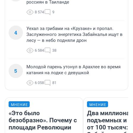
россиян в Таиланде
8 574
9
Уехал за грибами на «Крузаке» и пропал.
4
Заслуженного энергетика Забайкалья ищут в
лесу — в небо подняли дрон
6 584
38
Молодой парень утонул в Арахлее во время
5
катания на лодке с девушкой
6 058
81
МНЕНИЕ
МНЕНИЕ
«Это было
Два миллиона
безобразно». Почему с
подъемных и з
площади Революции
от 100 тысяч: 