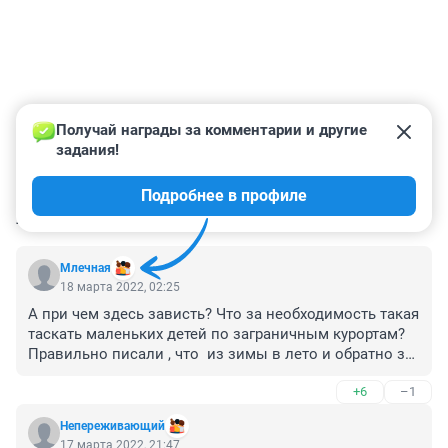
Получай награды за комментарии и другие 
задания!
Подробнее в профиле
КОММЕНТАРИИ
75
Млечная
18 марта 2022, 02:25
А при чем здесь зависть? Что за необходимость такая 
таскать маленьких детей по заграничным курортам? 
Правильно писали , что  из зимы в лето и обратно за 
такой короткий период, хотя ребенку необходимо 
+6
–1
длительное время для адаптации, другая пища,другая 
вода, другой климат, другой режим, риски непонятных 
Непереживающий
инфекций, длительные перелеты, да еще и во время 
17 марта 2022, 21:47