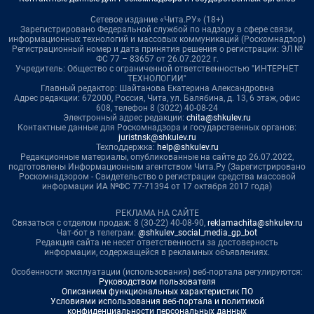
Сетевое издание «Чита.РУ» (18+)
Зарегистрировано Федеральной службой по надзору в сфере связи,
информационных технологий и массовых коммуникаций (Роскомнадзор)
Регистрационный номер и дата принятия решения о регистрации: ЭЛ №
ФС 77 – 83657 от 26.07.2022 г.
Учредитель: Общество с ограниченной ответственностью "ИНТЕРНЕТ
ТЕХНОЛОГИИ"
Главный редактор: Шайтанова Екатерина Александровна
Адрес редакции: 672000, Россия, Чита, ул. Балябина, д. 13, 6 этаж, офис
608, телефон 8 (3022) 40-08-24
Электронный адрес редакции:
chita@shkulev.ru
Контактные данные для Роскомнадзора и государственных органов:
juristnsk@shkulev.ru
Техподдержка:
help@shkulev.ru
Редакционные материалы, опубликованные на сайте до 26.07.2022,
подготовлены Информационным агентством Чита.Ру (Зарегистрировано
Роскомнадзором - Свидетельство о регистрации средства массовой
информации ИА №ФС 77-71394 от 17 октября 2017 года)
РЕКЛАМА НА САЙТЕ
Связаться с отделом продаж: 8 (30-22) 40-08-90,
reklamachita@shkulev.ru
Чат-бот в телеграм:
@shkulev_social_media_gp_bot
Редакция сайта не несет ответственности за достоверность
информации, содержащейся в рекламных объявлениях.
Особенности эксплуатации (использования) веб-портала регулируются:
Руководством пользователя
Описанием функциональных характеристик ПО
Условиями использования веб-портала и политикой
конфиденциальности персональных данных