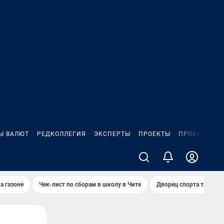
Ы ВАЛЮТ
РЕДКОЛЛЕГИЯ
ЭКСПЕРТЫ
ПРОЕКТЫ
ПРОБКИ
ИГ
а газоне
Чек-лист по сборам в школу в Чите
Дворец спорта требую