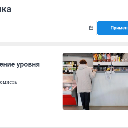
ика
Примен
ение уровня
номиста