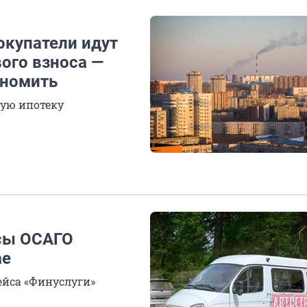
окупатели идут
вого взноса —
ономить
ную ипотеку
сы ОСАГО
ае
йса «Финуслуги»