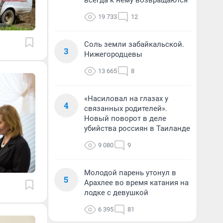
всегда к нему возвращаются
19 733
12
Соль земли забайкальской.
3
Нижегородцевы
13 665
8
«Насиловал на глазах у
4
связанных родителей».
Новый поворот в деле
убийства россиян в Таиланде
9 080
9
Молодой парень утонул в
5
Арахлее во время катания на
лодке с девушкой
6 395
81