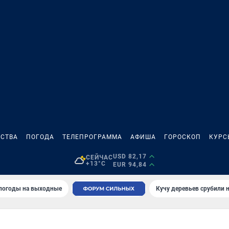
СТВА
ПОГОДА
ТЕЛЕПРОГРАММА
АФИША
ГОРОСКОП
КУРС
USD 82,17
СЕЙЧАС
+13°C
EUR 94,84
 погоды на выходные
Кучу деревьев срубили н