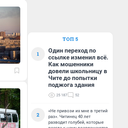
ТОП 5
Один переход по
1
ссылке изменил всё.
Как мошенники
довели школьницу в
Чите до попытки
поджога здания
25 187
52
«Не привози их мне в третий
2
раз». Читинец 40 лет
разводит голубей, которые