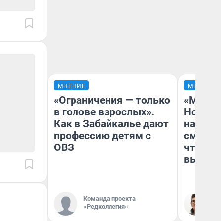
МНЕНИЕ
МНЕНИЕ
«Ограничения — только
«Мы ви
в голове взрослых».
Нолана
Как в Забайкалье дают
настро
профессию детям с
смотре
ОВЗ
чтобы 
выгляд
Команда проекта
На
«Редколлегия»