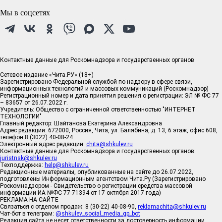
Мы в соцсетях
Контактные данные для Роскомнадзора и государственных органов
Сетевое издание «Чита.РУ» (18+)
Зарегистрировано Федеральной службой по надзору в сфере связи,
информационных технологий и массовых коммуникаций (Роскомнадзор)
Регистрационный номер и дата принятия решения о регистрации: ЭЛ № ФС 77
– 83657 от 26.07.2022 г.
Учредитель: Общество с ограниченной ответственностью "ИНТЕРНЕТ
ТЕХНОЛОГИИ"
Главный редактор: Шайтанова Екатерина Александровна
Адрес редакции: 672000, Россия, Чита, ул. Балябина, д. 13, 6 этаж, офис 608,
телефон 8 (3022) 40-08-24
Электронный адрес редакции:
chita@shkulev.ru
Контактные данные для Роскомнадзора и государственных органов:
juristnsk@shkulev.ru
Техподдержка:
help@shkulev.ru
Редакционные материалы, опубликованные на сайте до 26.07.2022,
подготовлены Информационным агентством Чита.Ру (Зарегистрировано
Роскомнадзором - Свидетельство о регистрации средства массовой
информации ИА №ФС 77-71394 от 17 октября 2017 года)
РЕКЛАМА НА САЙТЕ
Связаться с отделом продаж: 8 (30-22) 40-08-90,
reklamachita@shkulev.ru
Чат-бот в телеграм:
@shkulev_social_media_gp_bot
Редакция сайта не несет ответственности за достоверность информации,