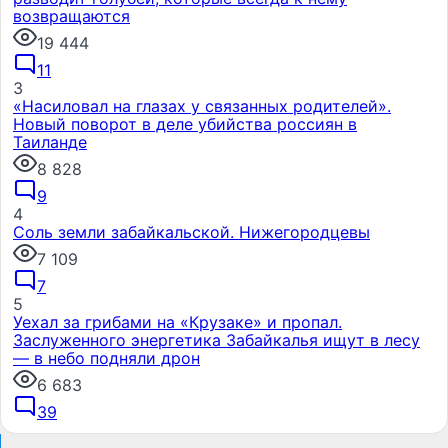
возвращаются
19 444
11
3
«Насиловал на глазах у связанных родителей».
Новый поворот в деле убийства россиян в
Таиланде
8 828
9
4
Соль земли забайкальской. Нижегородцевы
7 109
7
5
Уехал за грибами на «Крузаке» и пропал.
Заслуженного энергетика Забайкалья ищут в лесу
— в небо подняли дрон
6 683
39