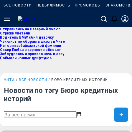
ВСЕ НОВОСТИ
НЕДВИЖИМОСТЬ
ПРОМОКОДЫ
ЗНАКОМСТВ
Отправились на Северный полюс
Стрижи улетели
Водитель BMW сбил девочку
Чек-лист по сборам в школу в Чите
История забайкальской фамилии
Сквер Любви и верности обновят
Заблудилась и провела ночь в лесу
Поймали ночных дрифтунов
ЧИТА
ВСЕ НОВОСТИ
БЮРО КРЕДИТНЫХ ИСТОРИЙ
Новости по тэгу Бюро кредитных
историй