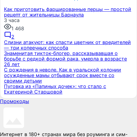
Как приготовить фаршированные перцы — простой
рецепт от жительницы Барнаула
3 часа
1 468
2
Слизни атакуют: как спасти цветник от вредителей
— три копеечных способа
Знаменитая тикток-блогер, рассказывавшая о
борьбе с редкой формой рака, умерла в возрасте
26 лет
С рождения в неволе. Как в уральской колонии
осужденные мамы отбывают срок вместе со
своими детьми
Пуговка из «Папиных дочек»: что стало с
Екатериной Старшовой
Промокоды
Интернет в 180+ странах мира без роуминга и сим-