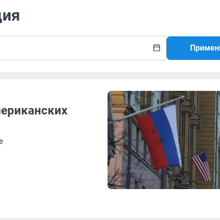
ция
Примен
мериканских
е