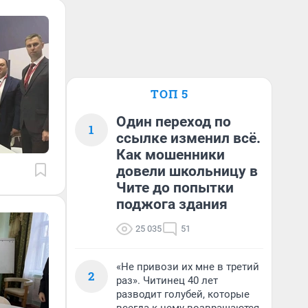
ТОП 5
Один переход по
1
ссылке изменил всё.
Как мошенники
довели школьницу в
Чите до попытки
поджога здания
25 035
51
«Не привози их мне в третий
2
раз». Читинец 40 лет
разводит голубей, которые