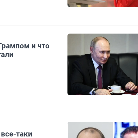
 Трампом и что
тали
 все-таки