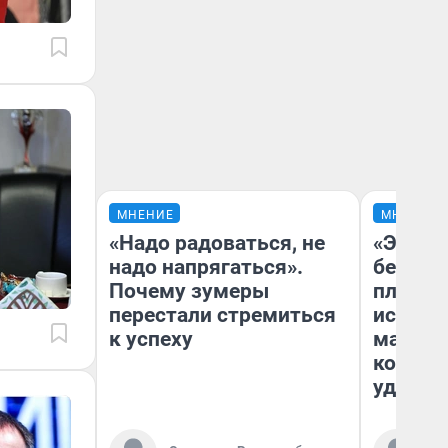
МНЕНИЕ
МНЕНИЕ
«Надо радоваться, не
«Это б
надо напрягаться».
безобр
Почему зумеры
площад
перестали стремиться
исчезл
к успеху
малень
которы
удобне
Ко