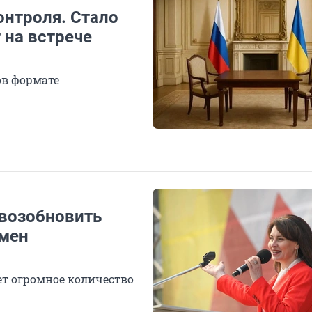
нтроля. Стало
 на встрече
ов формате
 возобновить
бмен
ет огромное количество