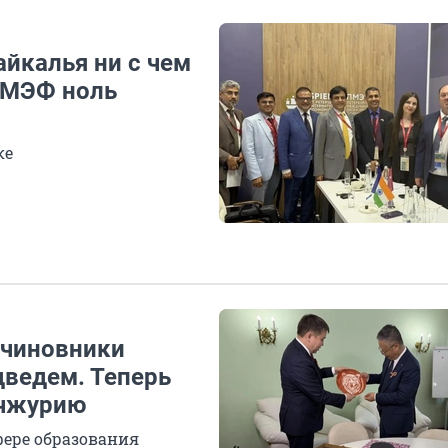
айкалья ни с чем
 ПМЭФ ноль
ке
 чиновники
дведем. Теперь
ьчжурию
фере образования