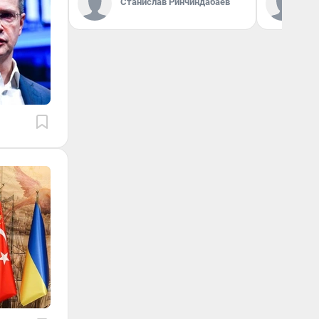
Станислав Ринчиндабаев
«Р