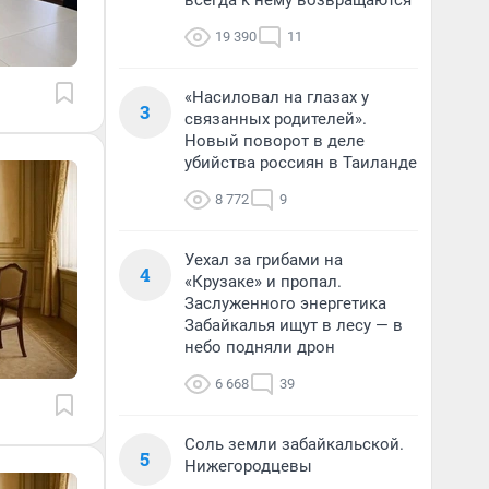
всегда к нему возвращаются
19 390
11
«Насиловал на глазах у
3
связанных родителей».
Новый поворот в деле
убийства россиян в Таиланде
8 772
9
Уехал за грибами на
4
«Крузаке» и пропал.
Заслуженного энергетика
Забайкалья ищут в лесу — в
небо подняли дрон
6 668
39
Соль земли забайкальской.
5
Нижегородцевы