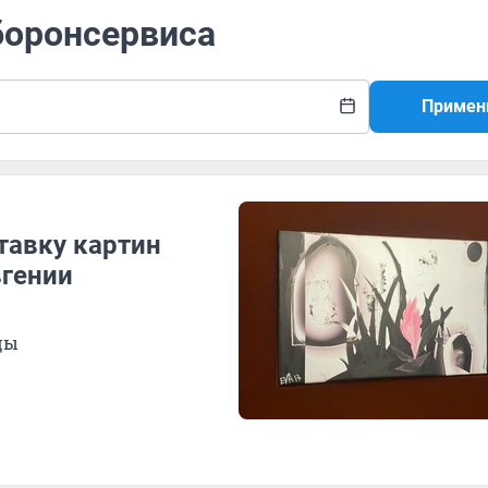
боронсервиса
Примен
тавку картин
гении
цы