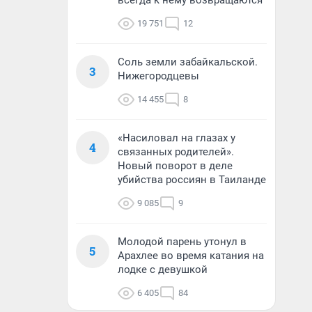
всегда к нему возвращаются
19 751
12
Соль земли забайкальской.
3
Нижегородцевы
14 455
8
«Насиловал на глазах у
4
связанных родителей».
Новый поворот в деле
убийства россиян в Таиланде
9 085
9
Молодой парень утонул в
5
Арахлее во время катания на
лодке с девушкой
6 405
84