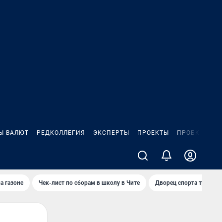
Ы ВАЛЮТ
РЕДКОЛЛЕГИЯ
ЭКСПЕРТЫ
ПРОЕКТЫ
ПРОБКИ
ИГ
а газоне
Чек-лист по сборам в школу в Чите
Дворец спорта требую