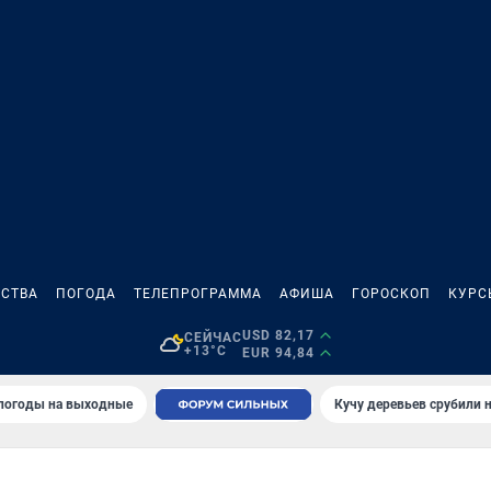
СТВА
ПОГОДА
ТЕЛЕПРОГРАММА
АФИША
ГОРОСКОП
КУРС
USD 82,17
СЕЙЧАС
+13°C
EUR 94,84
 погоды на выходные
Кучу деревьев срубили н