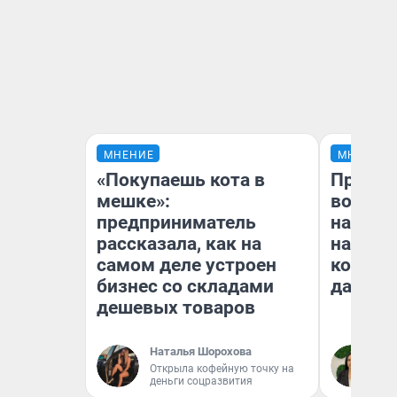
МНЕНИЕ
МНЕНИЕ
«Покупаешь кота в
Продаш
мешке»:
возьмут
предприниматель
нам го
рассказала, как на
налого
самом деле устроен
коснет
бизнес со складами
даже р
дешевых товаров
Наталья Шорохова
Ан
Открыла кофейную точку на
деньги соцразвития