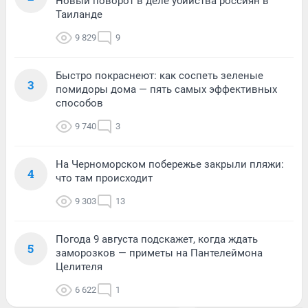
Новый поворот в деле убийства россиян в
Таиланде
9 829
9
Быстро покраснеют: как соспеть зеленые
3
помидоры дома — пять самых эффективных
способов
9 740
3
На Черноморском побережье закрыли пляжи:
4
что там происходит
9 303
13
Погода 9 августа подскажет, когда ждать
5
заморозков — приметы на Пантелеймона
Целителя
6 622
1