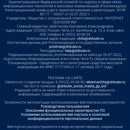
Зарегистрировано Федеральной службой по надзору в сфере связи,
информационных технологий и массовых коммуникаций (Роскомнадзор)
Регистрационный номер и дата принятия решения о регистрации: ЭЛ №
ФС 77 – 83657 от 26.07.2022 г.
Учредитель: Общество с ограниченной ответственностью "ИНТЕРНЕТ
ТЕХНОЛОГИИ"
Главный редактор: Шайтанова Екатерина Александровна
Адрес редакции: 672000, Россия, Чита, ул. Балябина, д. 13, 6 этаж, офис
608, телефон 8 (3022) 40-08-24
Электронный адрес редакции:
chita@shkulev.ru
Контактные данные для Роскомнадзора и государственных органов:
juristnsk@shkulev.ru
Техподдержка:
help@shkulev.ru
Редакционные материалы, опубликованные на сайте до 26.07.2022,
подготовлены Информационным агентством Чита.Ру (Зарегистрировано
Роскомнадзором - Свидетельство о регистрации средства массовой
информации ИА №ФС 77-71394 от 17 октября 2017 года)
РЕКЛАМА НА САЙТЕ
Связаться с отделом продаж: 8 (30-22) 40-08-90,
reklamachita@shkulev.ru
Чат-бот в телеграм:
@shkulev_social_media_gp_bot
Редакция сайта не несет ответственности за достоверность
информации, содержащейся в рекламных объявлениях.
Особенности эксплуатации (использования) веб-портала регулируются:
Руководством пользователя
Описанием функциональных характеристик ПО
Условиями использования веб-портала и политикой
конфиденциальности персональных данных
Веб-портал распространяется в виде интернет-сервиса, специальные