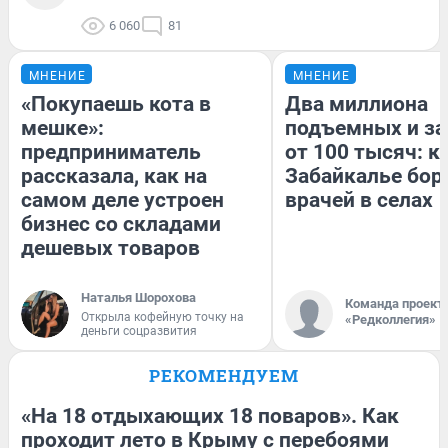
6 060
81
МНЕНИЕ
МНЕНИЕ
«Покупаешь кота в
Два миллиона
мешке»:
подъемных и за
предприниматель
от 100 тысяч: к
рассказала, как на
Забайкалье бор
самом деле устроен
врачей в селах
бизнес со складами
дешевых товаров
Наталья Шорохова
Команда проект
Открыла кофейную точку на
«Редколлегия»
деньги соцразвития
РЕКОМЕНДУЕМ
«На 18 отдыхающих 18 поваров». Как
проходит лето в Крыму с перебоями