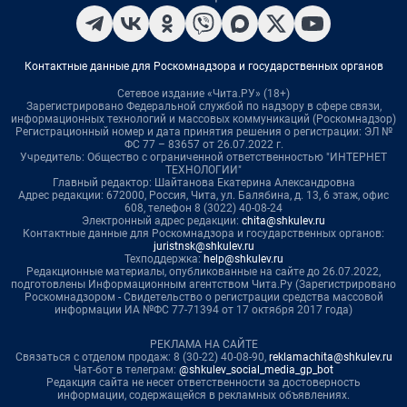
Контактные данные для Роскомнадзора и государственных органов
Сетевое издание «Чита.РУ» (18+)
Зарегистрировано Федеральной службой по надзору в сфере связи,
информационных технологий и массовых коммуникаций (Роскомнадзор)
Регистрационный номер и дата принятия решения о регистрации: ЭЛ №
ФС 77 – 83657 от 26.07.2022 г.
Учредитель: Общество с ограниченной ответственностью "ИНТЕРНЕТ
ТЕХНОЛОГИИ"
Главный редактор: Шайтанова Екатерина Александровна
Адрес редакции: 672000, Россия, Чита, ул. Балябина, д. 13, 6 этаж, офис
608, телефон 8 (3022) 40-08-24
Электронный адрес редакции:
chita@shkulev.ru
Контактные данные для Роскомнадзора и государственных органов:
juristnsk@shkulev.ru
Техподдержка:
help@shkulev.ru
Редакционные материалы, опубликованные на сайте до 26.07.2022,
подготовлены Информационным агентством Чита.Ру (Зарегистрировано
Роскомнадзором - Свидетельство о регистрации средства массовой
информации ИА №ФС 77-71394 от 17 октября 2017 года)
РЕКЛАМА НА САЙТЕ
Связаться с отделом продаж: 8 (30-22) 40-08-90,
reklamachita@shkulev.ru
Чат-бот в телеграм:
@shkulev_social_media_gp_bot
Редакция сайта не несет ответственности за достоверность
информации, содержащейся в рекламных объявлениях.