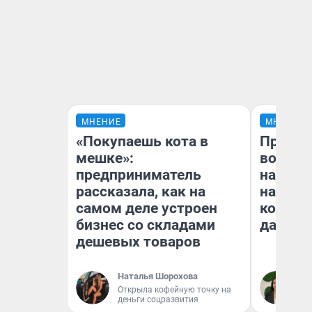
МНЕНИЕ
МНЕНИЕ
«Покупаешь кота в
Продаш
мешке»:
возьмут
предприниматель
нам го
рассказала, как на
налого
самом деле устроен
коснет
бизнес со складами
даже р
дешевых товаров
Наталья Шорохова
Ан
Открыла кофейную точку на
деньги соцразвития