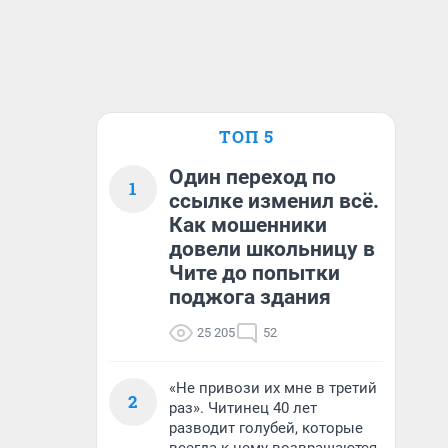
ТОП 5
Один переход по
1
ссылке изменил всё.
Как мошенники
довели школьницу в
Чите до попытки
поджога здания
25 205
52
«Не привози их мне в третий
2
раз». Читинец 40 лет
разводит голубей, которые