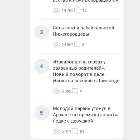
всегда к нему возвращаются
19 760
12
Соль земли забайкальской.
3
Нижегородцевы
14 967
8
«Насиловал на глазах у
4
связанных родителей».
Новый поворот в деле
убийства россиян в Таиланде
9 092
9
Молодой парень утонул в
5
Арахлее во время катания на
лодке с девушкой
6 411
84