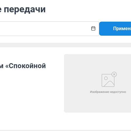
е передачи
Примен
м «Спокойной