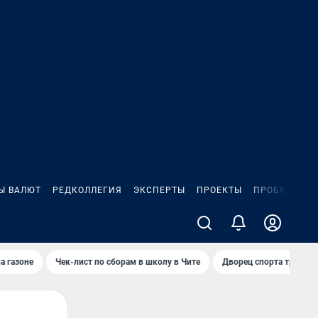
Ы ВАЛЮТ
РЕДКОЛЛЕГИЯ
ЭКСПЕРТЫ
ПРОЕКТЫ
ПРОБКИ
ИГ
а газоне
Чек-лист по сборам в школу в Чите
Дворец спорта требую