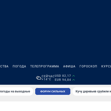
СТВА
ПОГОДА
ТЕЛЕПРОГРАММА
АФИША
ГОРОСКОП
КУРС
USD 82,17
СЕЙЧАС
+14°C
EUR 94,84
 погоды на выходные
Кучу деревьев срубили н