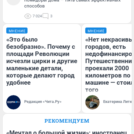
способов
7 024
3
МНЕНИЕ
МНЕНИЕ
«Это было
«Нет некрасивы
безобразно». Почему с
городов, есть
площади Революции
недофинансиро
исчезли цирки и другие
Путешественни
маленькие детали,
проехали 2000
которые делают город
километров по 
удобнее
машине — стоил
того
Редакция «Чита.Ру»
Екатерина Литк
РЕКОМЕНДУЕМ
«Мечтал о большой жизни»: иностранец