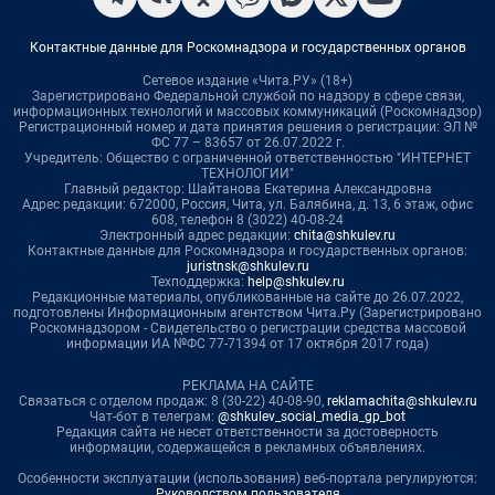
Контактные данные для Роскомнадзора и государственных органов
Сетевое издание «Чита.РУ» (18+)
Зарегистрировано Федеральной службой по надзору в сфере связи,
информационных технологий и массовых коммуникаций (Роскомнадзор)
Регистрационный номер и дата принятия решения о регистрации: ЭЛ №
ФС 77 – 83657 от 26.07.2022 г.
Учредитель: Общество с ограниченной ответственностью "ИНТЕРНЕТ
ТЕХНОЛОГИИ"
Главный редактор: Шайтанова Екатерина Александровна
Адрес редакции: 672000, Россия, Чита, ул. Балябина, д. 13, 6 этаж, офис
608, телефон 8 (3022) 40-08-24
Электронный адрес редакции:
chita@shkulev.ru
Контактные данные для Роскомнадзора и государственных органов:
juristnsk@shkulev.ru
Техподдержка:
help@shkulev.ru
Редакционные материалы, опубликованные на сайте до 26.07.2022,
подготовлены Информационным агентством Чита.Ру (Зарегистрировано
Роскомнадзором - Свидетельство о регистрации средства массовой
информации ИА №ФС 77-71394 от 17 октября 2017 года)
РЕКЛАМА НА САЙТЕ
Связаться с отделом продаж: 8 (30-22) 40-08-90,
reklamachita@shkulev.ru
Чат-бот в телеграм:
@shkulev_social_media_gp_bot
Редакция сайта не несет ответственности за достоверность
информации, содержащейся в рекламных объявлениях.
Особенности эксплуатации (использования) веб-портала регулируются:
Руководством пользователя