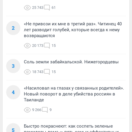
25 743
61
«Не привози их мне в третий раз». Читинец 40
2
лет разводит голубей, которые всегда к нему
возвращаются
20 173
15
Соль земли забайкальской. Нижегородцевы
3
18 743
15
«Насиловал на глазах у связанных родителей».
4
Новый поворот в деле убийства россиян в
Таиланде
9 266
9
Быстро покраснеют: как соспеть зеленые
5
помидоры дома — пять самых эффективных